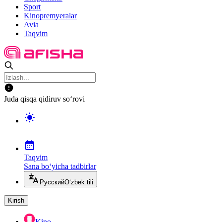
Sport
Kinopremyeralar
Avia
Taqvim
Juda qisqa qidiruv so‘rovi
Taqvim
Sana bo‘yicha tadbirlar
Русский
O‘zbek tili
Kirish
Kino