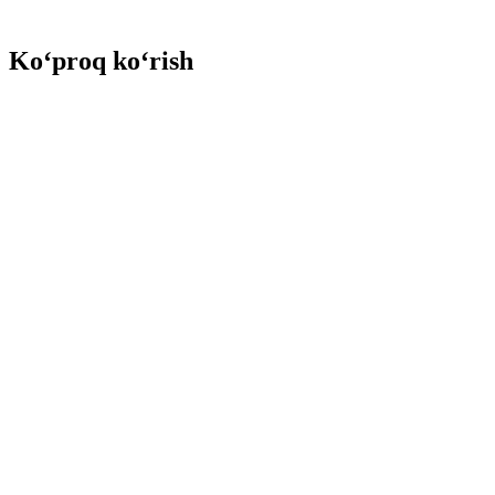
Ko‘proq ko‘rish