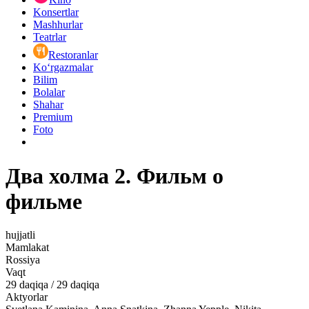
Konsertlar
Mashhurlar
Teatrlar
Restoranlar
Ko‘rgazmalar
Bilim
Bolalar
Shahar
Premium
Foto
Два холма 2. Фильм о
фильме
hujjatli
Mamlakat
Rossiya
Vaqt
29
daqiqa
/
29 daqiqa
Aktyorlar