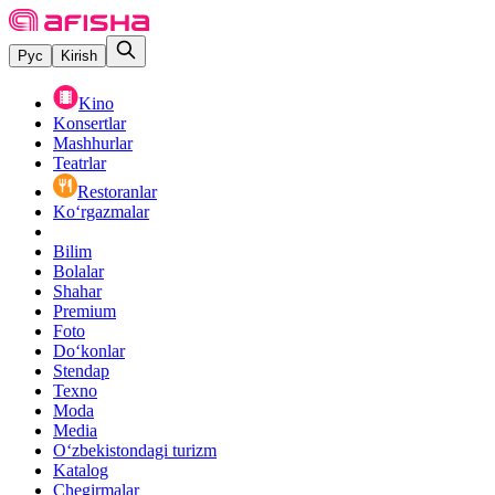
Рус
Kirish
Kino
Konsertlar
Mashhurlar
Teatrlar
Restoranlar
Ko‘rgazmalar
Bilim
Bolalar
Shahar
Premium
Foto
Do‘konlar
Stendap
Texno
Moda
Media
O‘zbekistondagi turizm
Katalog
Chegirmalar