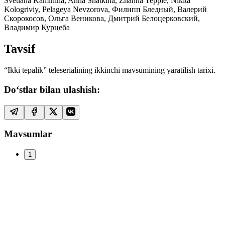
Svetlana Kaminina, Anna Snatkina, Zhanna Yepple, Nikita
Kologriviy, Pelageya Nevzorova, Филипп Бледный, Валерий
Скорокосов, Ольга Веникова, Дмитрий Белоцерковский,
Владимир Курцеба
Tavsif
“Ikki tepalik” teleserialining ikkinchi mavsumining yaratilish tarixi.
Do‘stlar bilan ulashish:
Mavsumlar
1