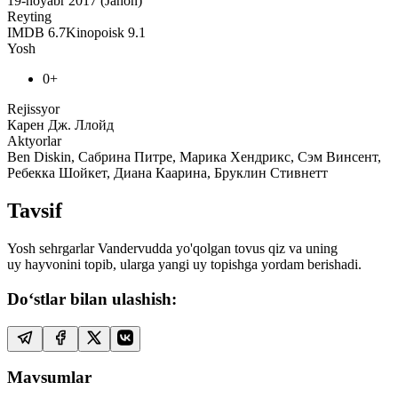
19-noyabr 2017 (Jahon)
Reyting
IMDB
6.7
Kinopoisk
9.1
Yosh
0+
Rejissyor
Карен Дж. Ллойд
Aktyorlar
Ben Diskin, Сабрина Питре, Марика Хендрикс, Сэм Винсент,
Ребекка Шойкет, Диана Каарина, Бруклин Стивнетт
Tavsif
Yosh sehrgarlar Vandervudda yo'qolgan tovus qiz va uning
uy hayvonini topib, ularga yangi uy topishga yordam berishadi.
Do‘stlar bilan ulashish:
Mavsumlar