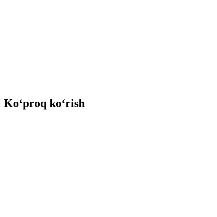
Ko‘proq ko‘rish