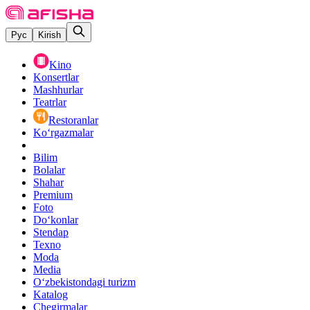
Рус
Kirish
Kino
Konsertlar
Mashhurlar
Teatrlar
Restoranlar
Ko‘rgazmalar
Bilim
Bolalar
Shahar
Premium
Foto
Do‘konlar
Stendap
Texno
Moda
Media
O‘zbekistondagi turizm
Katalog
Chegirmalar