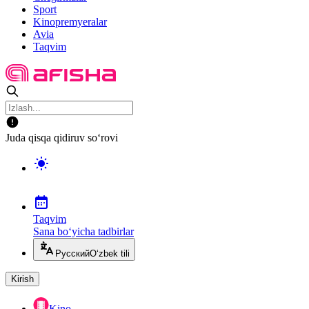
Sport
Kinopremyeralar
Avia
Taqvim
Juda qisqa qidiruv so‘rovi
Taqvim
Sana bo‘yicha tadbirlar
Русский
O‘zbek tili
Kirish
Kino