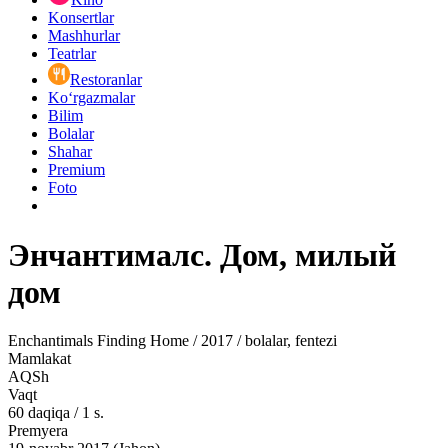
Konsertlar
Mashhurlar
Teatrlar
Restoranlar
Ko‘rgazmalar
Bilim
Bolalar
Shahar
Premium
Foto
Энчантималс. Дом, милый
дом
Enchantimals Finding Home / 2017 / bolalar, fentezi
Mamlakat
AQSh
Vaqt
60
daqiqa
/
1 s.
Premyera