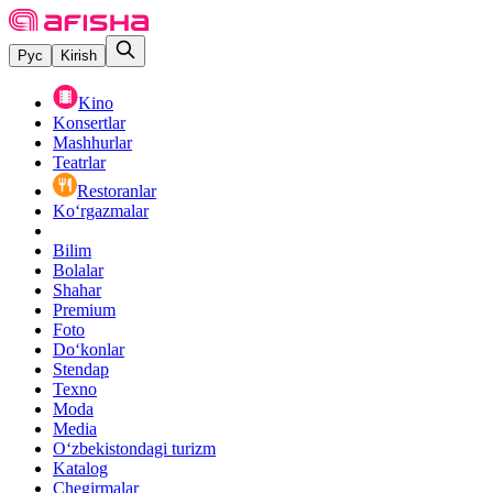
Рус
Kirish
Kino
Konsertlar
Mashhurlar
Teatrlar
Restoranlar
Ko‘rgazmalar
Bilim
Bolalar
Shahar
Premium
Foto
Do‘konlar
Stendap
Texno
Moda
Media
O‘zbekistondagi turizm
Katalog
Chegirmalar