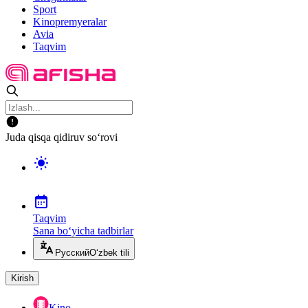
Sport
Kinopremyeralar
Avia
Taqvim
Juda qisqa qidiruv so‘rovi
Taqvim
Sana bo‘yicha tadbirlar
Русский
O‘zbek tili
Kirish
Kino