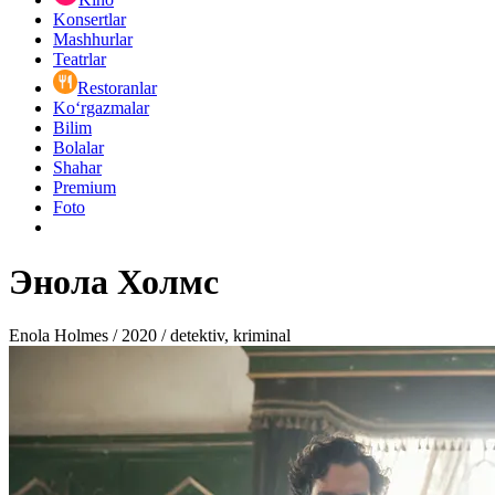
Konsertlar
Mashhurlar
Teatrlar
Restoranlar
Ko‘rgazmalar
Bilim
Bolalar
Shahar
Premium
Foto
Энола Холмс
Enola Holmes / 2020 / detektiv, kriminal