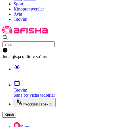
Sport
Kinopremyeralar
Avia
Taqvim
Juda qisqa qidiruv so‘rovi
Taqvim
Sana bo‘yicha tadbirlar
Русский
O‘zbek tili
Kirish
Kino