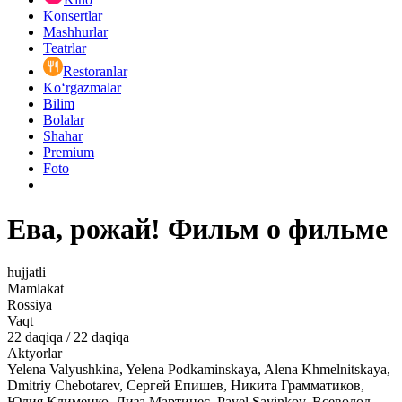
Konsertlar
Mashhurlar
Teatrlar
Restoranlar
Ko‘rgazmalar
Bilim
Bolalar
Shahar
Premium
Foto
Ева, рожай! Фильм о фильме
hujjatli
Mamlakat
Rossiya
Vaqt
22
daqiqa
/
22 daqiqa
Aktyorlar
Yelena Valyushkina, Yelena Podkaminskaya, Alena Khmelnitskaya,
Dmitriy Chebotarev, Сергей Епишев, Никита Грамматиков,
Юлия Клименко, Лиза Мартинес, Pavel Savinkov, Всеволод