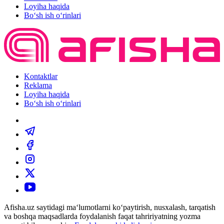
Loyiha haqida
Bo‘sh ish o‘rinlari
Kontaktlar
Reklama
Loyiha haqida
Bo‘sh ish o‘rinlari
Afisha.uz saytidagi ma‘lumotlarni ko‘paytirish, nusxalash, tarqatish
va boshqa maqsadlarda foydalanish faqat tahririyatning yozma