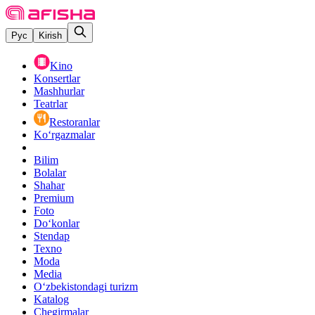
Рус
Kirish
Kino
Konsertlar
Mashhurlar
Teatrlar
Restoranlar
Ko‘rgazmalar
Bilim
Bolalar
Shahar
Premium
Foto
Do‘konlar
Stendap
Texno
Moda
Media
O‘zbekistondagi turizm
Katalog
Chegirmalar