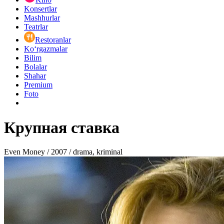
Konsertlar
Mashhurlar
Teatrlar
Restoranlar
Ko‘rgazmalar
Bilim
Bolalar
Shahar
Premium
Foto
Крупная ставка
Even Money / 2007 / drama, kriminal