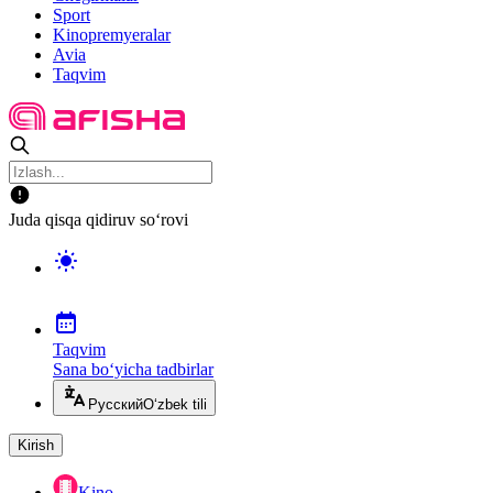
Sport
Kinopremyeralar
Avia
Taqvim
Juda qisqa qidiruv so‘rovi
Taqvim
Sana bo‘yicha tadbirlar
Русский
O‘zbek tili
Kirish
Kino