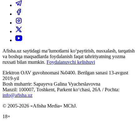
Afisha.uz saytidagi ma‘lumotlarni ko‘paytirish, nusxalash, tarqatish
va boshqa maqsadlarda foydalanish faqat tahririyatning yozma
ruxsati bilan mumkin.
Foydalanuvchi kelishuvi
Elektron OAV guvohnomasi №0400. Berilgan sanasi 13-avgust
2019-yil
Bosh muharrir: Sapayeva Galina Vyacheslavovna
Manzil: 100007, Toshkent, Parkent ko‘chasi, 26А / Pochta:
info@afisha.uz
© 2005-2026 «Afisha Media» MChJ.
18+