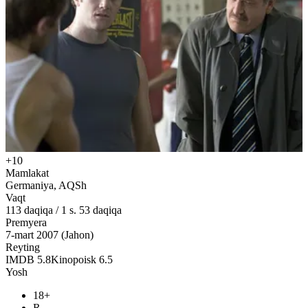
+10
Mamlakat
Germaniya, AQSh
Vaqt
113
daqiqa
/
1 s. 53 daqiqa
Premyera
7-mart 2007 (Jahon)
Reyting
IMDB
5.8
Kinopoisk
6.5
Yosh
18+
R