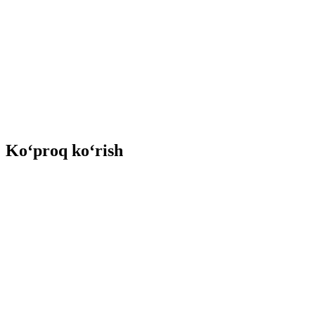
Ko‘proq ko‘rish