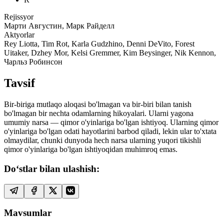
Rejissyor
Марти Августин, Марк Райделл
Aktyorlar
Rey Liotta, Tim Rot, Karla Gudzhino, Denni DeVito, Forest
Uitaker, Dzhey Mor, Kelsi Gremmer, Kim Beysinger, Nik Kennon,
Чарльз Робинсон
Tavsif
Bir-biriga mutlaqo aloqasi bo'lmagan va bir-biri bilan tanish
bo'lmagan bir nechta odamlarning hikoyalari. Ularni yagona
umumiy narsa — qimor o'yinlariga bo'lgan ishtiyoq. Ularning qimor
o'yinlariga bo'lgan odati hayotlarini barbod qiladi, lekin ular to'xtata
olmaydilar, chunki dunyoda hech narsa ularning yuqori tikishli
qimor o'yinlariga bo'lgan ishtiyoqidan muhimroq emas.
Do‘stlar bilan ulashish:
Mavsumlar