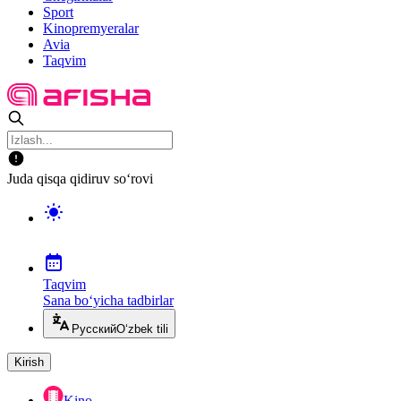
Sport
Kinopremyeralar
Avia
Taqvim
Juda qisqa qidiruv so‘rovi
Taqvim
Sana bo‘yicha tadbirlar
Русский
O‘zbek tili
Kirish
Kino