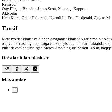
Rejissyor
Оду Паден, Brandon James Scott, Харольд Харрис
Aktyorlar
Kem Klark, Grant Dzhordzh, Uyendi Li, Erin Fitsdjerald, Джул
Tavsif
Merosxo'rlar kimlar va dindan qaytganlar kimlar? Agar biron bir o'q
o'quvchi o'rtasidagi raqobatga chek qo'yish uchun ular maktabda ko'pl
yillar davomida yashirgan Meros kitobining siri bo'ladi. Xo'sh, haqiq
Do‘stlar bilan ulashish:
Mavsumlar
1