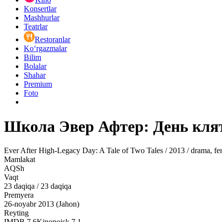
Konsertlar
Mashhurlar
Teatrlar
Restoranlar
Ko‘rgazmalar
Bilim
Bolalar
Shahar
Premium
Foto
Школа Эвер Афтер: День клят
Ever After High-Legacy Day: A Tale of Two Tales / 2013 / drama, fen
Mamlakat
AQSh
Vaqt
23
daqiqa
/
23 daqiqa
Premyera
26-noyabr 2013 (Jahon)
Reyting
IMDB
7.6
Kinopoisk
7.1