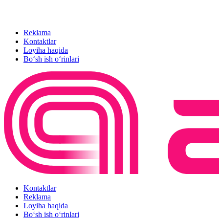
Reklama
Kontaktlar
Loyiha haqida
Bo‘sh ish o‘rinlari
Kontaktlar
Reklama
Loyiha haqida
Bo‘sh ish o‘rinlari