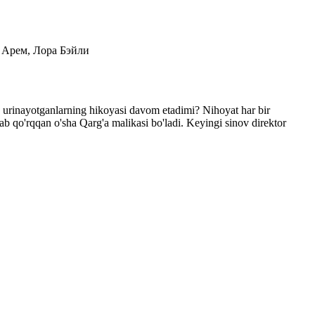
и Арем, Лора Бэйли
a urinayotganlarning hikoyasi davom etadimi? Nihoyat har bir
ab qo'rqqan o'sha Qarg'a malikasi bo'ladi. Keyingi sinov direktor