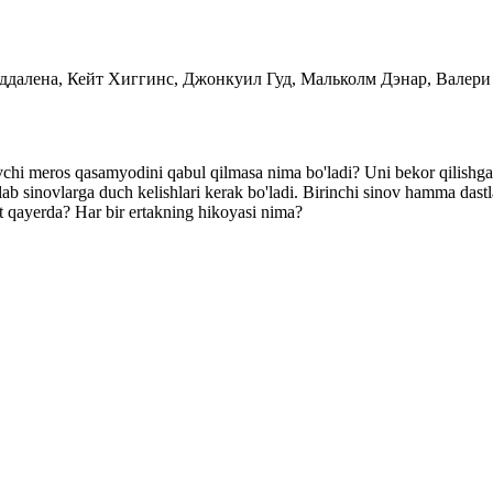
и Маддалена, Кейт Хиггинс, Джонкуил Гуд, Мальколм Дэнар, Валер
uvchi meros qasamyodini qabul qilmasa nima bo'ladi? Uni bekor qilishg
ab sinovlarga duch kelishlari kerak bo'ladi. Birinchi sinov hamma dastl
at qayerda? Har bir ertakning hikoyasi nima?