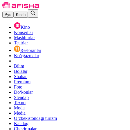
Рус
Kirish
Kino
Konsertlar
Mashhurlar
Teatrlar
Restoranlar
Ko‘rgazmalar
Bilim
Bolalar
Shahar
Premium
Foto
Do‘konlar
Stendap
Texno
Moda
Media
O‘zbekistondagi turizm
Katalog
Chegirmalar