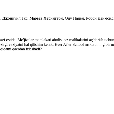
с, Джонкуил Гуд, Марьев Херингтон, Оду Паден, Робби Дэймонд
xavf ostida. Mo'jizalar mamlakati aholisi o'z malikalarini ag'darish uch
zirgi vaziyatni hal qilishim kerak. Ever After School maktabining bir n
qiqatni qaerdan izlashadi?