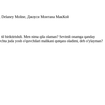
, Delaney Moline, Джоуси Монтана МакКой
un til biriktirishdi. Men nima qila olaman? Sevimli onamga qanday
echta juda yosh o'quvchilari malikani qutqara oladimi, deb o'ylayman?