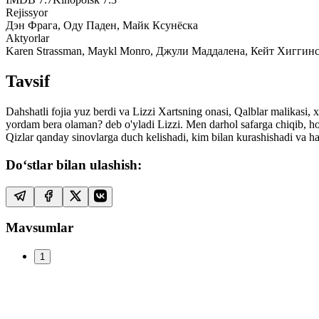
Rejissyor
Дэн Фрага, Оду Паден, Майк Ксунёска
Aktyorlar
Karen Strassman, Maykl Monro, Джули Маддалена, Кейт Хиггин
Tavsif
Dahshatli fojia yuz berdi va Lizzi Xartsning onasi, Qalblar malikasi, 
yordam bera olaman? deb o'yladi Lizzi. Men darhol safarga chiqib, ho
Qizlar qanday sinovlarga duch kelishadi, kim bilan kurashishadi va ha
Do‘stlar bilan ulashish:
Mavsumlar
1