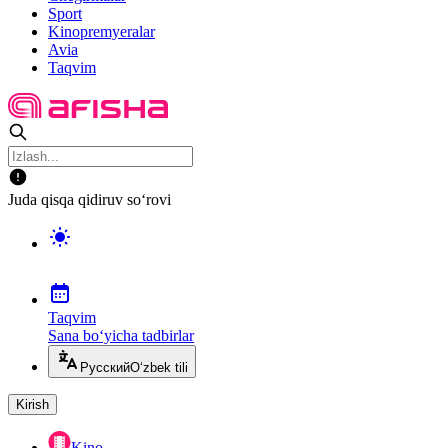
Sport
Kinopremyeralar
Avia
Taqvim
Juda qisqa qidiruv so‘rovi
Taqvim
Sana bo‘yicha tadbirlar
Русский
O‘zbek tili
Kirish
Kino