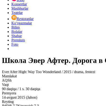
Konsertlar
Mashhurlar
Teatrlar
Restoranlar
Ko‘rgazmalar
Bilim
Bolalar
Shahar
Premium
Foto
Школа Эвер Афтер. Дорога в 
Ever After High: Way Too Wonderland / 2015 / drama, fentezi
Mamlakat
AQSh
Vaqt
90
daqiqa
/
1 s. 30 daqiqa
Premyera
14-avgust 2015 (Jahon)
Reyting
IMDB
7.7
Kinopoisk
7.3