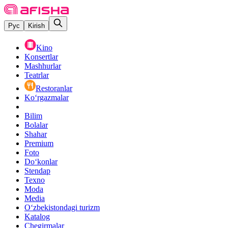
Рус
Kirish
Kino
Konsertlar
Mashhurlar
Teatrlar
Restoranlar
Ko‘rgazmalar
Bilim
Bolalar
Shahar
Premium
Foto
Do‘konlar
Stendap
Texno
Moda
Media
O‘zbekistondagi turizm
Katalog
Chegirmalar