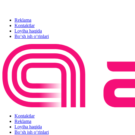
Reklama
Kontaktlar
Loyiha haqida
Bo‘sh ish o‘rinlari
Kontaktlar
Reklama
Loyiha haqida
Bo‘sh ish o‘rinlari