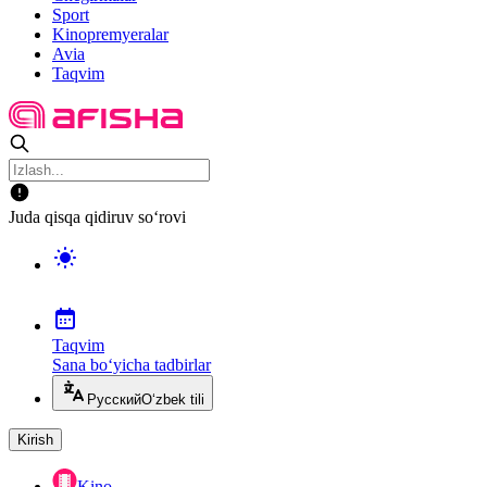
Sport
Kinopremyeralar
Avia
Taqvim
Juda qisqa qidiruv so‘rovi
Taqvim
Sana bo‘yicha tadbirlar
Русский
O‘zbek tili
Kirish
Kino