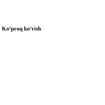
Ko‘proq ko‘rish