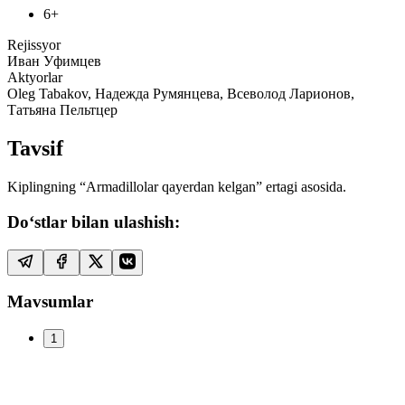
6+
Rejissyor
Иван Уфимцев
Aktyorlar
Oleg Tabakov, Надежда Румянцева, Всеволод Ларионов,
Татьяна Пельтцер
Tavsif
Kiplingning “Armadillolar qayerdan kelgan” ertagi asosida.
Do‘stlar bilan ulashish:
Mavsumlar
1