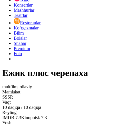
Konsertlar
Mashhurlar
Teatrlar
Restoranlar
Ko‘rgazmalar
Bilim
Bolalar
Shahar
Premium
Foto
Ежик плюс черепаха
multfilm, oilaviy
Mamlakat
SSSR
Vaqt
10
daqiqa
/
10 daqiqa
Reyting
IMDB
7.3
Kinopoisk
7.3
Yosh