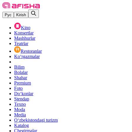
Рус
Kirish
Kino
Konsertlar
Mashhurlar
Teatrlar
Restoranlar
Ko‘rgazmalar
Bilim
Bolalar
Shahar
Premium
Foto
Do‘konlar
Stendap
Texno
Moda
Media
O‘zbekistondagi turizm
Katalog
Chegirmalar