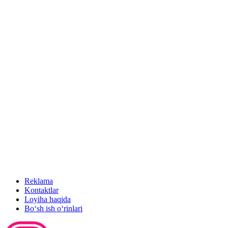
Reklama
Kontaktlar
Loyiha haqida
Bo‘sh ish o‘rinlari