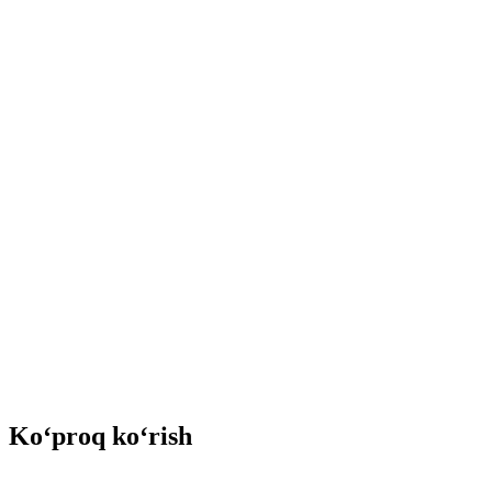
Ko‘proq ko‘rish