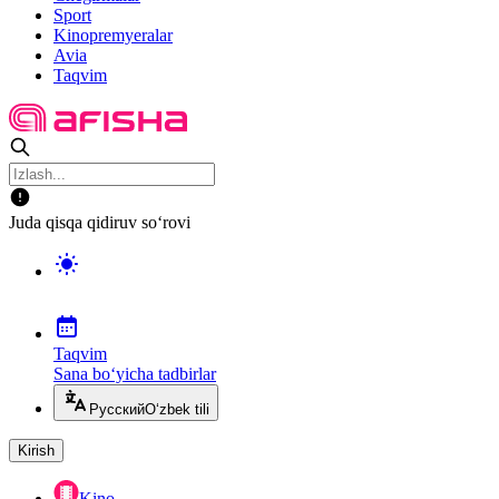
Sport
Kinopremyeralar
Avia
Taqvim
Juda qisqa qidiruv so‘rovi
Taqvim
Sana bo‘yicha tadbirlar
Русский
O‘zbek tili
Kirish
Kino