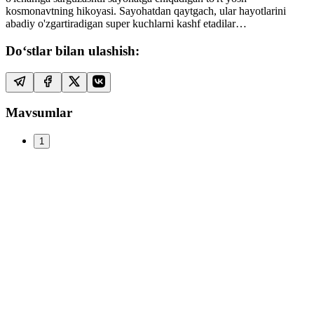
kosmonavtning hikoyasi. Sayohatdan qaytgach, ular hayotlarini
abadiy o'zgartiradigan super kuchlarni kashf etadilar…
Do‘stlar bilan ulashish:
Mavsumlar
1