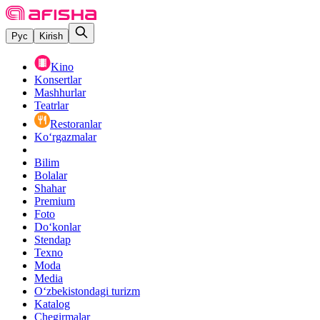
Рус
Kirish
Kino
Konsertlar
Mashhurlar
Teatrlar
Restoranlar
Ko‘rgazmalar
Bilim
Bolalar
Shahar
Premium
Foto
Do‘konlar
Stendap
Texno
Moda
Media
O‘zbekistondagi turizm
Katalog
Chegirmalar