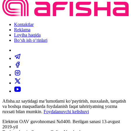
Kontaktlar
Reklama
Loyiha haqida
Bo‘sh ish o‘rinlari
Afisha.uz saytidagi ma‘lumotlarni ko‘paytirish, nusxalash, tarqatish
va boshqa maqsadlarda foydalanish faqat tahririyatning yozma
ruxsati bilan mumkin.
Foydalanuvchi kelishuvi
Elektron OAV guvohnomasi №0400. Berilgan sanasi 13-avgust
2019-yil