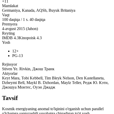
+11
Mamlakat
Germaniya, Kanada, AQSh, Buyuk Britaniya
Vaqt
100
daqiqa
/
1 s. 40 daqiqa
Premyera
4-avgust 2015 (Jahon)
Reyting
IMDB
4.3
Kinopoisk
4.3
Yosh
12+
PG-13
Rejissyor
Stiven Ye. Rivkin, Джош Транк
Aktyorlar
Keyt Mara, Tobi Kebbell, Tim Bleyk Nelson, Den Kastellaneta,
Dzheymi Bell, Maykl B. Dzhordan, Maylz Teller, Редж Ю. Кэти,
Джошуа Монтес, Оуэн Джадж
Tavsif
Kosmik energiyaning anomal to'lqinini o'rganish uchun parallel
o'lchamga sarguzashtli sayohatga chiqadigan to'rt yosh