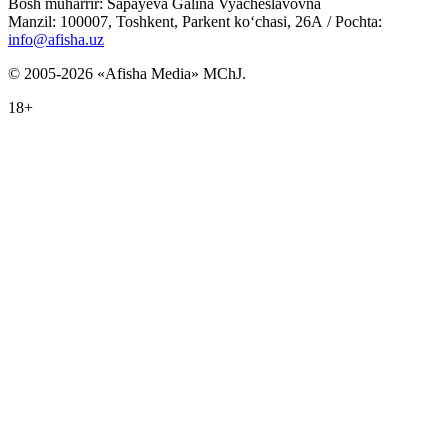
Bosh muharrir: Sapayeva Galina Vyacheslavovna
Manzil: 100007, Toshkent, Parkent ko‘chasi, 26А / Pochta:
info@afisha.uz
© 2005-2026 «Afisha Media» MChJ.
18+