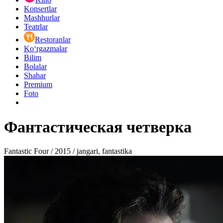
Konsertlar
Mashhurlar
Teatrlar
Restoranlar
Ko‘rgazmalar
Bilim
Bolalar
Shahar
Premium
Foto
Фантастическая четверка
Fantastic Four / 2015 / jangari, fantastika