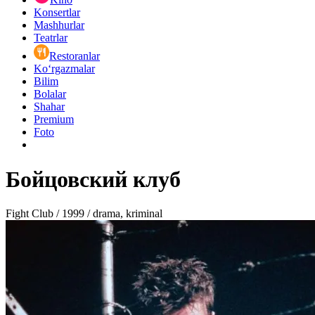
Konsertlar
Mashhurlar
Teatrlar
Restoranlar
Ko‘rgazmalar
Bilim
Bolalar
Shahar
Premium
Foto
Бойцовский клуб
Fight Club / 1999 / drama, kriminal