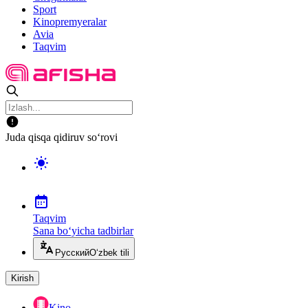
Sport
Kinopremyeralar
Avia
Taqvim
Juda qisqa qidiruv so‘rovi
Taqvim
Sana bo‘yicha tadbirlar
Русский
O‘zbek tili
Kirish
Kino