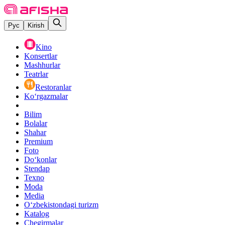
Рус
Kirish
Kino
Konsertlar
Mashhurlar
Teatrlar
Restoranlar
Ko‘rgazmalar
Bilim
Bolalar
Shahar
Premium
Foto
Do‘konlar
Stendap
Texno
Moda
Media
O‘zbekistondagi turizm
Katalog
Chegirmalar