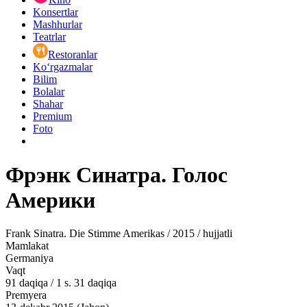
Konsertlar
Mashhurlar
Teatrlar
Restoranlar
Ko‘rgazmalar
Bilim
Bolalar
Shahar
Premium
Foto
Фрэнк Синатра. Голос
Америки
Frank Sinatra. Die Stimme Amerikas / 2015 / hujjatli
Mamlakat
Germaniya
Vaqt
91
daqiqa
/
1 s. 31 daqiqa
Premyera