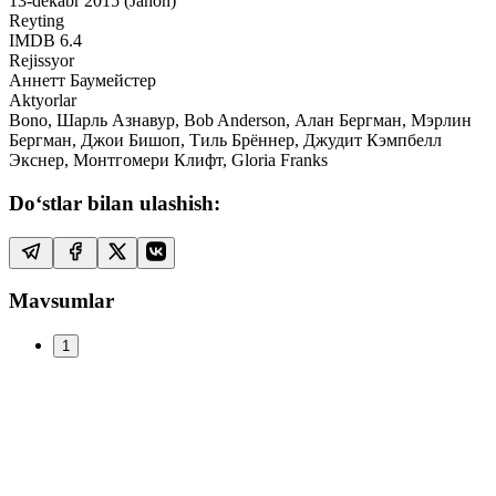
13-dekabr 2015 (Jahon)
Reyting
IMDB
6.4
Rejissyor
Аннетт Баумейстер
Aktyorlar
Bono, Шарль Азнавур, Bob Anderson, Алан Бергман, Мэрлин
Бергман, Джои Бишоп, Тиль Брённер, Джудит Кэмпбелл
Экснер, Монтгомери Клифт, Gloria Franks
Do‘stlar bilan ulashish:
Mavsumlar
1