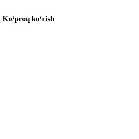
Ko‘proq ko‘rish