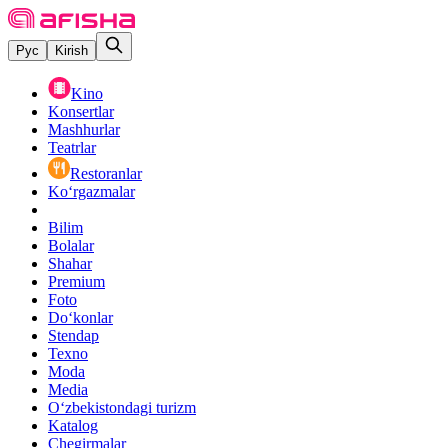
Рус
Kirish
Kino
Konsertlar
Mashhurlar
Teatrlar
Restoranlar
Ko‘rgazmalar
Bilim
Bolalar
Shahar
Premium
Foto
Do‘konlar
Stendap
Texno
Moda
Media
O‘zbekistondagi turizm
Katalog
Chegirmalar