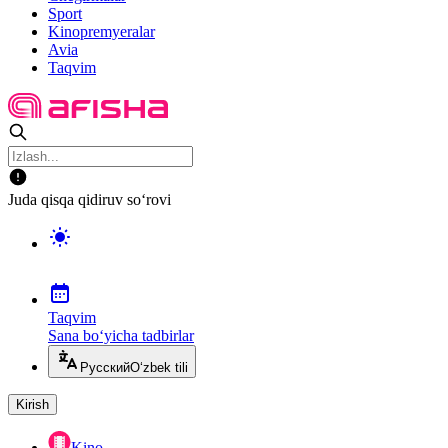
Sport
Kinopremyeralar
Avia
Taqvim
Juda qisqa qidiruv so‘rovi
Taqvim
Sana bo‘yicha tadbirlar
Русский
O‘zbek tili
Kirish
Kino