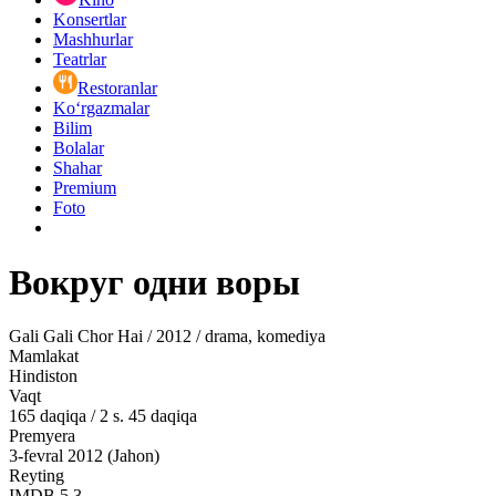
Konsertlar
Mashhurlar
Teatrlar
Restoranlar
Ko‘rgazmalar
Bilim
Bolalar
Shahar
Premium
Foto
Вокруг одни воры
Gali Gali Chor Hai / 2012 / drama, komediya
Mamlakat
Hindiston
Vaqt
165
daqiqa
/
2 s. 45 daqiqa
Premyera
3-fevral 2012 (Jahon)
Reyting
IMDB
5.3