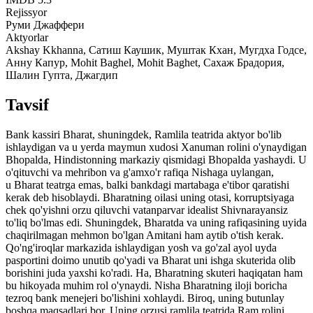
Rejissyor
Руми Джаффери
Aktyorlar
Akshay Kkhanna, Сатиш Каушик, Муштак Кхан, Мугдха Годсе,
Анну Капур, Mohit Baghel, Mohit Baghet, Сахаж Брадория,
Шалин Гупта, Джагдип
Tavsif
Bank kassiri Bharat, shuningdek, Ramlila teatrida aktyor bo'lib
ishlaydigan va u yerda maymun xudosi Xanuman rolini o'ynaydigan
Bhopalda, Hindistonning markaziy qismidagi Bhopalda yashaydi. U
o'qituvchi va mehribon va g'amxo'r rafiqa Nishaga uylangan,
u Bharat teatrga emas, balki bankdagi martabaga e'tibor qaratishi
kerak deb hisoblaydi. Bharatning oilasi uning otasi, korruptsiyaga
chek qo'yishni orzu qiluvchi vatanparvar idealist Shivnarayansiz
to'liq bo'lmas edi. Shuningdek, Bharatda va uning rafiqasining uyida
chaqirilmagan mehmon bo'lgan Amitani ham aytib o'tish kerak.
Qo'ng'iroqlar markazida ishlaydigan yosh va go'zal ayol uyda
pasportini doimo unutib qo'yadi va Bharat uni ishga skuterida olib
borishini juda yaxshi ko'radi. Ha, Bharatning skuteri haqiqatan ham
bu hikoyada muhim rol o'ynaydi. Nisha Bharatning iloji boricha
tezroq bank menejeri bo'lishini xohlaydi. Biroq, uning butunlay
boshqa maqsadlari bor. Uning orzusi ramlila teatrida Ram rolini