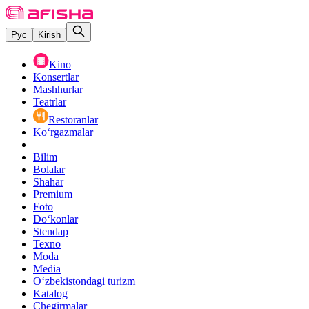
Рус
Kirish
Kino
Konsertlar
Mashhurlar
Teatrlar
Restoranlar
Ko‘rgazmalar
Bilim
Bolalar
Shahar
Premium
Foto
Do‘konlar
Stendap
Texno
Moda
Media
O‘zbekistondagi turizm
Katalog
Chegirmalar