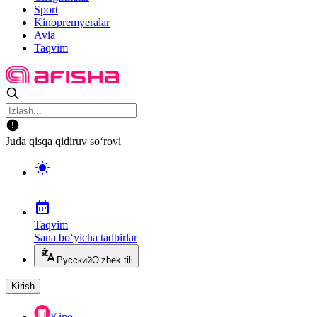
Sport
Kinopremyeralar
Avia
Taqvim
Juda qisqa qidiruv so‘rovi
Taqvim
Sana bo‘yicha tadbirlar
Русский
O‘zbek tili
Kirish
Kino