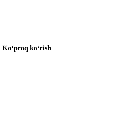
Ko‘proq ko‘rish