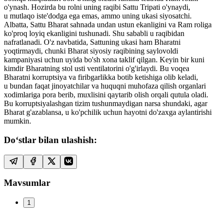
o'ynash. Hozirda bu rolni uning raqibi Sattu Tripati o'ynaydi,
u mutlaqo iste'dodga ega emas, ammo uning ukasi siyosatchi.
Albatta, Sattu Bharat sahnada undan ustun ekanligini va Ram roliga
ko'proq loyiq ekanligini tushunadi. Shu sababli u raqibidan
nafratlanadi. O'z navbatida, Sattuning ukasi ham Bharatni
yoqtirmaydi, chunki Bharat siyosiy raqibining saylovoldi
kampaniyasi uchun uyida bo'sh xona taklif qilgan. Keyin bir kuni
kimdir Bharatning stol usti ventilatorini o'g'irlaydi. Bu voqea
Bharatni korruptsiya va firibgarlikka botib ketishiga olib keladi,
u bundan faqat jinoyatchilar va huquqni muhofaza qilish organlari
xodimlariga pora berib, muxlisini qaytarib olish orqali qutula oladi.
Bu korruptsiyalashgan tizim tushunmaydigan narsa shundaki, agar
Bharat g'azablansa, u ko'pchilik uchun hayotni do'zaxga aylantirishi
mumkin.
Do‘stlar bilan ulashish:
Mavsumlar
1