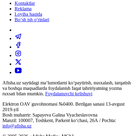
Kontaktlar
Reklama
Loyiha haqida
Bo‘sh ish o‘rinlari
Afisha.uz saytidagi ma‘lumotlarni ko‘paytirish, nusxalash, tarqatish
va boshqa maqsadlarda foydalanish faqat tahririyatning yozma
ruxsati bilan mumkin.
Foydalanuvchi kelishuvi
Elektron OAV guvohnomasi №0400. Berilgan sanasi 13-avgust
2019-yil
Bosh muharrir: Sapayeva Galina Vyacheslavovna
Manzil: 100007, Toshkent, Parkent ko‘chasi, 26А / Pochta:
info@afisha.uz