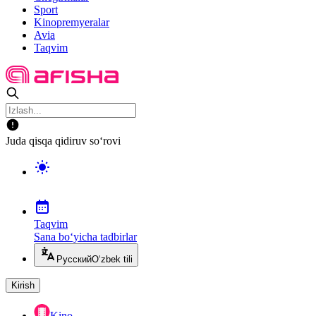
Sport
Kinopremyeralar
Avia
Taqvim
Juda qisqa qidiruv so‘rovi
Taqvim
Sana bo‘yicha tadbirlar
Русский
O‘zbek tili
Kirish
Kino