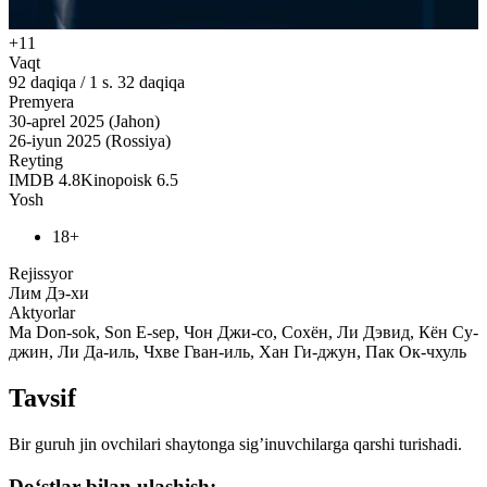
+11
Vaqt
92
daqiqa
/
1 s. 32 daqiqa
Premyera
30-aprel 2025 (Jahon)
26-iyun 2025 (Rossiya)
Reyting
IMDB
4.8
Kinopoisk
6.5
Yosh
18+
Rejissyor
Лим Дэ-хи
Aktyorlar
Ma Don-sok, Son E-sep, Чон Джи-со, Сохён, Ли Дэвид, Кён Су-
джин, Ли Да-иль, Чхве Гван-иль, Хан Ги-джун, Пак Ок-чхуль
Tavsif
Bir guruh jin ovchilari shaytonga sig’inuvchilarga qarshi turishadi.
Do‘stlar bilan ulashish: