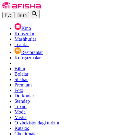
Рус
Kirish
Kino
Konsertlar
Mashhurlar
Teatrlar
Restoranlar
Ko‘rgazmalar
Bilim
Bolalar
Shahar
Premium
Foto
Do‘konlar
Stendap
Texno
Moda
Media
O‘zbekistondagi turizm
Katalog
Chegirmalar