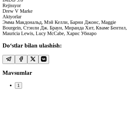
Rejissyor
Drew V Marke
Aktyorlar
Эмма Макдональд, Мэй Келли, Барни Джонс, Maggie
Bourgein, Стэнли Дж. Браун, Миранда Хит, Кваме Бентил,
Mauricia Lewis, Lucy McCabe, Харис Убиаро
Do‘stlar bilan ulashish:
Mavsumlar
1