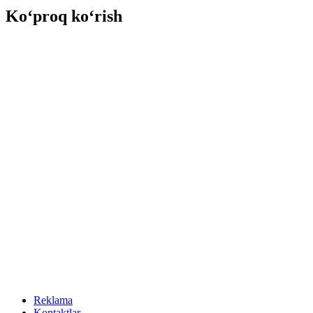
Ko‘proq ko‘rish
Reklama
Kontaktlar