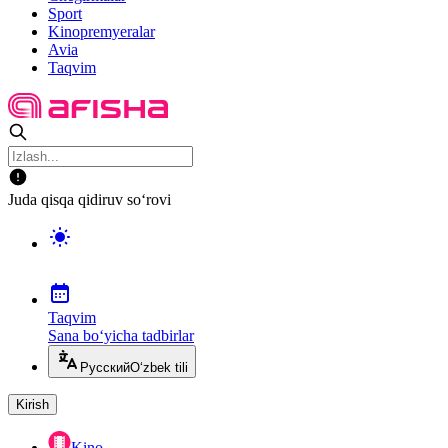
Sport
Kinopremyeralar
Avia
Taqvim
Juda qisqa qidiruv so‘rovi
Taqvim
Sana bo‘yicha tadbirlar
Русский
O‘zbek tili
Kirish
Kino