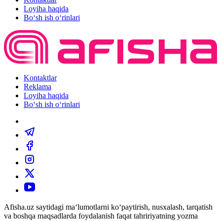
Loyiha haqida
Bo‘sh ish o‘rinlari
Kontaktlar
Reklama
Loyiha haqida
Bo‘sh ish o‘rinlari
Afisha.uz saytidagi ma‘lumotlarni ko‘paytirish, nusxalash, tarqatish
va boshqa maqsadlarda foydalanish faqat tahririyatning yozma