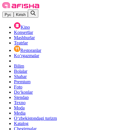
Рус
Kirish
Kino
Konsertlar
Mashhurlar
Teatrlar
Restoranlar
Ko‘rgazmalar
Bilim
Bolalar
Shahar
Premium
Foto
Do‘konlar
Stendap
Texno
Moda
Media
O‘zbekistondagi turizm
Katalog
Chegirmalar