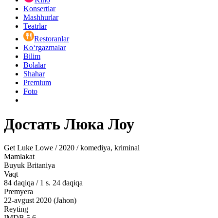
Konsertlar
Mashhurlar
Teatrlar
Restoranlar
Ko‘rgazmalar
Bilim
Bolalar
Shahar
Premium
Foto
Достать Люка Лоу
Get Luke Lowe / 2020 / komediya, kriminal
Mamlakat
Buyuk Britaniya
Vaqt
84
daqiqa
/
1 s. 24 daqiqa
Premyera
22-avgust 2020 (Jahon)
Reyting
IMDB
5.6