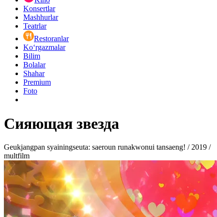
Konsertlar
Mashhurlar
Teatrlar
Restoranlar
Ko‘rgazmalar
Bilim
Bolalar
Shahar
Premium
Foto
Сияющая звезда
Geukjangpan syainingseuta: saeroun runakwonui tansaeng! / 2019 /
multfilm