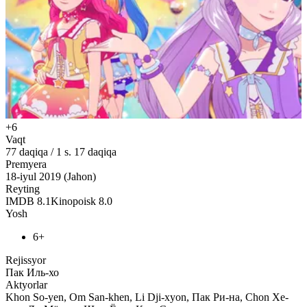
+6
Vaqt
77
daqiqa
/
1 s. 17 daqiqa
Premyera
18-iyul 2019 (Jahon)
Reyting
IMDB
8.1
Kinopoisk
8.0
Yosh
6+
Rejissyor
Пак Иль-хо
Aktyorlar
Khon So-yen, Om San-khen, Li Dji-xyon, Пак Ри-на, Chon Xe-