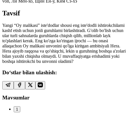
von, Ли Мён-хо, Щин Ён-у, Ким Сэ-хэ
Tavsif
Yangi “Oy malikasi” iste'dodlar shousi eng iste'dodli ishtirokchilarni
kashf etish uchun jonli guruhlarni birlashtiradi. G'olib bo'lish uchun
ular turli sahnalarda guruhlarda chiqish qilib, millionlab layk
to'plashlari kerak. Eng ko'zga ko'ringan ijrochi — bu onasi
allaqachon Oy malikasi unvonini qo'lga kiritgan ambitsiyali Hera.
Hera ajoyib raqqosa va qo'shiqchi, lekin u guruhning boshqa a'zolari
bilan yaxshi chiqisha olmaydi. U muvaffaqiyatga erishadimi yoki
boshqa ishtirokchi bu unvonni oladimi?
Do‘stlar bilan ulashish:
Mavsumlar
1