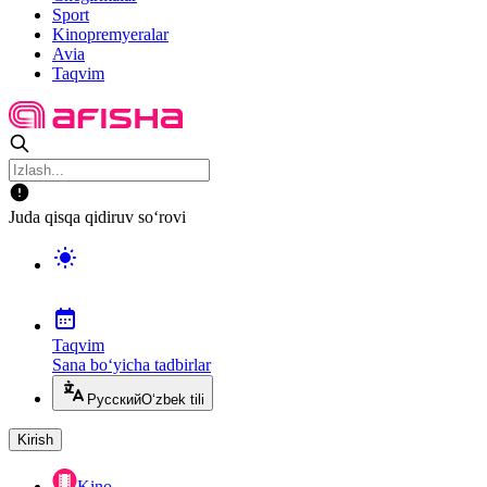
Sport
Kinopremyeralar
Avia
Taqvim
Juda qisqa qidiruv so‘rovi
Taqvim
Sana bo‘yicha tadbirlar
Русский
O‘zbek tili
Kirish
Kino