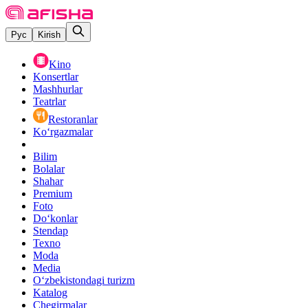
Рус
Kirish
Kino
Konsertlar
Mashhurlar
Teatrlar
Restoranlar
Ko‘rgazmalar
Bilim
Bolalar
Shahar
Premium
Foto
Do‘konlar
Stendap
Texno
Moda
Media
O‘zbekistondagi turizm
Katalog
Chegirmalar