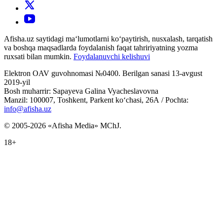
Afisha.uz saytidagi ma‘lumotlarni ko‘paytirish, nusxalash, tarqatish
va boshqa maqsadlarda foydalanish faqat tahririyatning yozma
ruxsati bilan mumkin.
Foydalanuvchi kelishuvi
Elektron OAV guvohnomasi №0400. Berilgan sanasi 13-avgust
2019-yil
Bosh muharrir: Sapayeva Galina Vyacheslavovna
Manzil: 100007, Toshkent, Parkent ko‘chasi, 26А / Pochta:
info@afisha.uz
© 2005-2026 «Afisha Media» MChJ.
18+