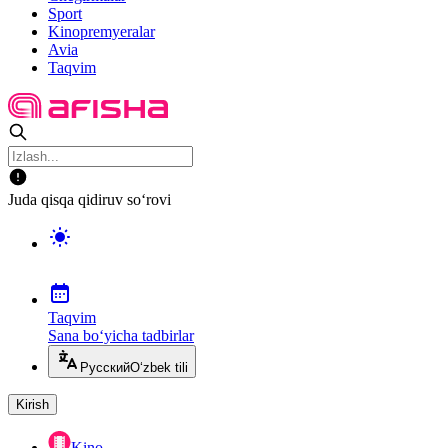
Sport
Kinopremyeralar
Avia
Taqvim
Juda qisqa qidiruv so‘rovi
Taqvim
Sana bo‘yicha tadbirlar
Русский
O‘zbek tili
Kirish
Kino