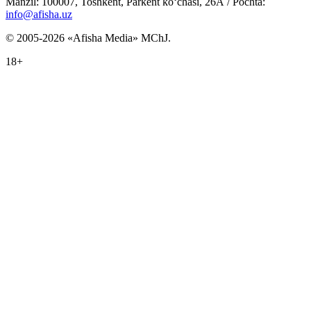
Manzil: 100007, Toshkent, Parkent ko‘chasi, 26А / Pochta:
info@afisha.uz
© 2005-2026 «Afisha Media» MChJ.
18+