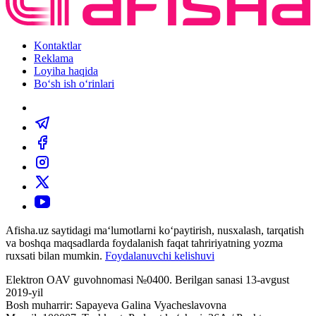
Kontaktlar
Reklama
Loyiha haqida
Bo‘sh ish o‘rinlari
Afisha.uz saytidagi ma‘lumotlarni ko‘paytirish, nusxalash, tarqatish
va boshqa maqsadlarda foydalanish faqat tahririyatning yozma
ruxsati bilan mumkin.
Foydalanuvchi kelishuvi
Elektron OAV guvohnomasi №0400. Berilgan sanasi 13-avgust
2019-yil
Bosh muharrir: Sapayeva Galina Vyacheslavovna