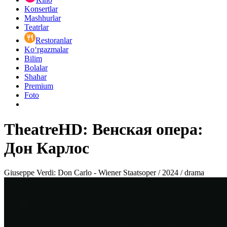
Konsertlar
Mashhurlar
Teatrlar
Restoranlar
Ko‘rgazmalar
Bilim
Bolalar
Shahar
Premium
Foto
TheatreHD: Венская опера:
Дон Карлос
Giuseppe Verdi: Don Carlo - Wiener Staatsoper / 2024 / drama