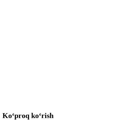
Ko‘proq ko‘rish