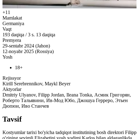
+11
Mamlakat
Germaniya
Vaqt
193
daqiqa
/
3 s. 13 daqiqa
Premyera
29-sentabr 2024 (Jahon)
12-noyabr 2025 (Rossiya)
Yosh
18+
Rejissyor
Kirill Serebrennikov, Maykl Beyer
Aktyorlar
Dmitriy Ulyanov, Filipp Jordan, Ileana Tonka, Асмик Григорян,
Роберто Тальявини, Ив-Мод Юбо, Джошуа Герреро, Этьен
Дюпюи, Иво Станчев
Tavsif
Kostyumlar tarixi bo'yicha tadqiqot institutining bosh direktori Filipp
o'zining sevimli Elizabetini yosh xodimi Karlos bilan aldaganlikda