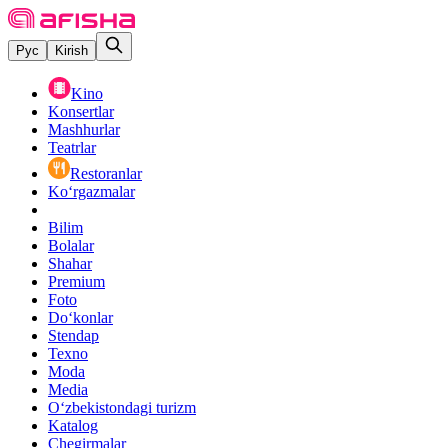
Рус
Kirish
Kino
Konsertlar
Mashhurlar
Teatrlar
Restoranlar
Ko‘rgazmalar
Bilim
Bolalar
Shahar
Premium
Foto
Do‘konlar
Stendap
Texno
Moda
Media
O‘zbekistondagi turizm
Katalog
Chegirmalar