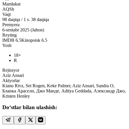
Mamlakat
AQSh
Vaqt
98
daqiqa
/
1 s. 38 daqiqa
Premyera
6-sentabr 2025 (Jahon)
Reyting
IMDB
6.5
Kinopoisk
6.5
Yosh
18+
R
Rejissyor
Aziz Ansari
Aktyorlar
Kianu Rivz, Set Rogen, Keke Palmer, Aziz Ansari, Sandra O,
Бланка Арасели, Джо Манде, Aditya Geddada, Александр Джо,
Kristen Henley
Do‘stlar bilan ulashish: