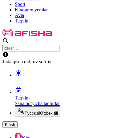
Sport
Kinopremyeralar
Avia
Taqvim
Juda qisqa qidiruv so‘rovi
Taqvim
Sana bo‘yicha tadbirlar
Русский
O‘zbek tili
Kirish
Kino