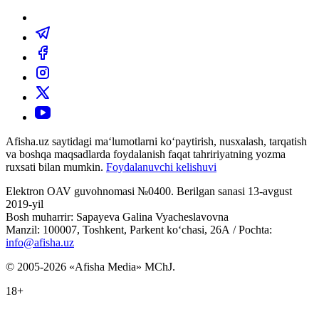
Afisha.uz saytidagi ma‘lumotlarni ko‘paytirish, nusxalash, tarqatish
va boshqa maqsadlarda foydalanish faqat tahririyatning yozma
ruxsati bilan mumkin.
Foydalanuvchi kelishuvi
Elektron OAV guvohnomasi №0400. Berilgan sanasi 13-avgust
2019-yil
Bosh muharrir: Sapayeva Galina Vyacheslavovna
Manzil: 100007, Toshkent, Parkent ko‘chasi, 26А / Pochta:
info@afisha.uz
© 2005-2026 «Afisha Media» MChJ.
18+