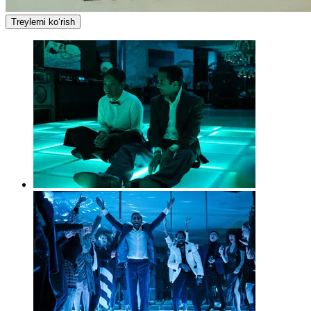
Treylerni ko‘rish