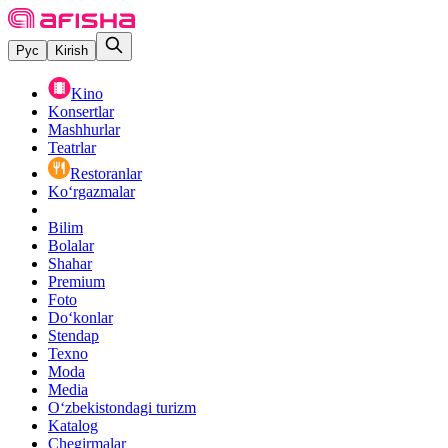
Рус
Kirish
Kino
Konsertlar
Mashhurlar
Teatrlar
Restoranlar
Ko‘rgazmalar
Bilim
Bolalar
Shahar
Premium
Foto
Do‘konlar
Stendap
Texno
Moda
Media
O‘zbekistondagi turizm
Katalog
Chegirmalar