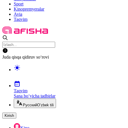
Sport
Kinopremyeralar
Avia
Taqvim
Juda qisqa qidiruv so‘rovi
Taqvim
Sana bo‘yicha tadbirlar
Русский
O‘zbek tili
Kirish
Kino