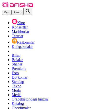
Рус
Kirish
Kino
Konsertlar
Mashhurlar
Teatrlar
Restoranlar
Ko‘rgazmalar
Bilim
Bolalar
Shahar
Premium
Foto
Do‘konlar
Stendap
Texno
Moda
Media
O‘zbekistondagi turizm
Katalog
Chegirmalar