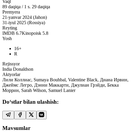
Vaqt
89
daqiqa
/
1 s. 29 daqiqa
Premyera
21-yanvar 2024 (Jahon)
31-iyul 2025 (Rossiya)
Reyting
IMDB
6.7
Kinopoisk
5.8
Yosh
16+
R
Rejissyor
India Donaldson
Aktyorlar
Лили Коллиас, Sumaya Bouhbal, Valentine Black, Диана Ирвин,
Джеймс Легро, Дэнни Маккарти, Джулиан Грэйди, Бекка
Моррин, Sarah Wilson, Samuel Lanier
Do‘stlar bilan ulashish:
Mavsumlar