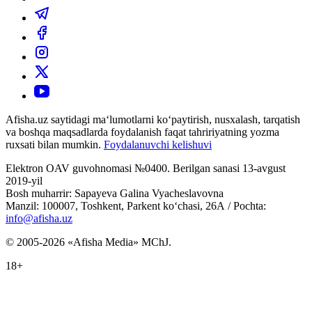
Afisha.uz saytidagi ma‘lumotlarni ko‘paytirish, nusxalash, tarqatish
va boshqa maqsadlarda foydalanish faqat tahririyatning yozma
ruxsati bilan mumkin.
Foydalanuvchi kelishuvi
Elektron OAV guvohnomasi №0400. Berilgan sanasi 13-avgust
2019-yil
Bosh muharrir: Sapayeva Galina Vyacheslavovna
Manzil: 100007, Toshkent, Parkent ko‘chasi, 26А / Pochta:
info@afisha.uz
© 2005-2026 «Afisha Media» MChJ.
18+