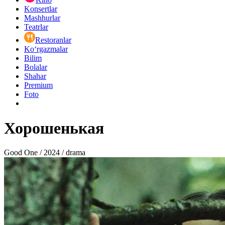
Konsertlar
Mashhurlar
Teatrlar
Restoranlar
Ko‘rgazmalar
Bilim
Bolalar
Shahar
Premium
Foto
Хорошенькая
Good One / 2024 / drama