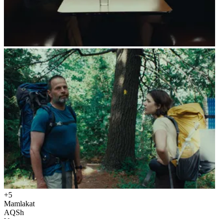
+5
Mamlakat
AQSh