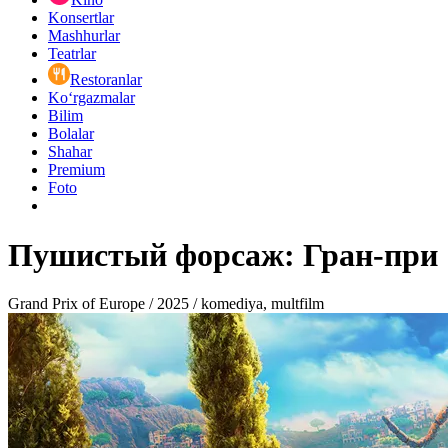
Konsertlar
Mashhurlar
Teatrlar
Restoranlar
Ko‘rgazmalar
Bilim
Bolalar
Shahar
Premium
Foto
Пушистый форсаж: Гран-при
Grand Prix of Europe / 2025 / komediya, multfilm