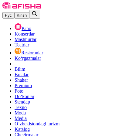
Рус
Kirish
Kino
Konsertlar
Mashhurlar
Teatrlar
Restoranlar
Ko‘rgazmalar
Bilim
Bolalar
Shahar
Premium
Foto
Do‘konlar
Stendap
Texno
Moda
Media
O‘zbekistondagi turizm
Katalog
Chegirmalar