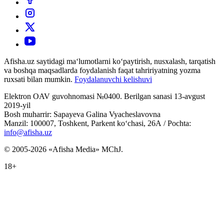
Afisha.uz saytidagi ma‘lumotlarni ko‘paytirish, nusxalash, tarqatish
va boshqa maqsadlarda foydalanish faqat tahririyatning yozma
ruxsati bilan mumkin.
Foydalanuvchi kelishuvi
Elektron OAV guvohnomasi №0400. Berilgan sanasi 13-avgust
2019-yil
Bosh muharrir: Sapayeva Galina Vyacheslavovna
Manzil: 100007, Toshkent, Parkent ko‘chasi, 26А / Pochta:
info@afisha.uz
© 2005-2026 «Afisha Media» MChJ.
18+