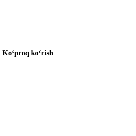
Ko‘proq ko‘rish