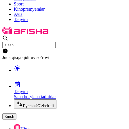
Sport
Kinopremyeralar
Avia
Taqvim
Juda qisqa qidiruv so‘rovi
Taqvim
Sana bo‘yicha tadbirlar
Русский
O‘zbek tili
Kirish
Kino