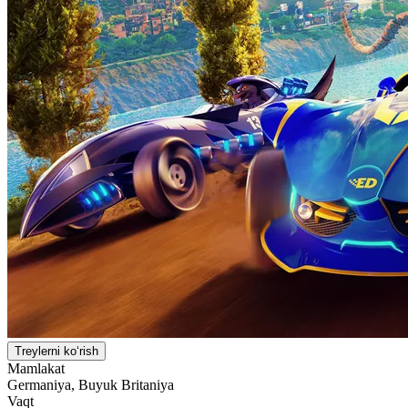
Treylerni ko‘rish
Mamlakat
Germaniya, Buyuk Britaniya
Vaqt