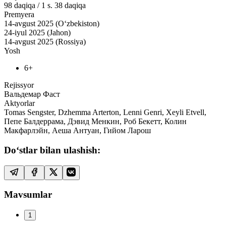
98
daqiqa
/
1 s. 38 daqiqa
Premyera
14-avgust 2025 (O‘zbekiston)
24-iyul 2025 (Jahon)
14-avgust 2025 (Rossiya)
Yosh
6+
Rejissyor
Вальдемар Фаст
Aktyorlar
Tomas Sengster, Dzhemma Arterton, Lenni Genri, Xeyli Etvell,
Пепе Балдеррама, Дэвид Менкин, Роб Бекетт, Колин
Макфарлэйн, Аеша Антуан, Гийом Ларош
Do‘stlar bilan ulashish:
Mavsumlar
1