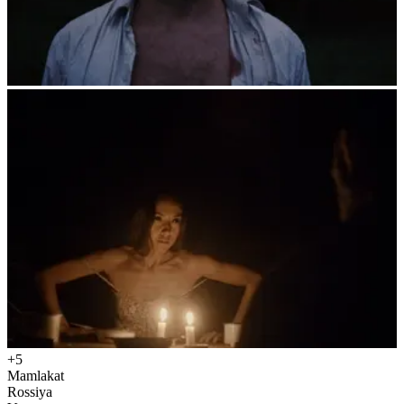
+5
Mamlakat
Rossiya