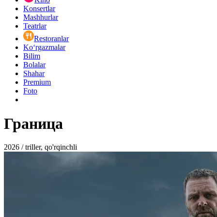
Konsertlar
Mashhurlar
Teatrlar
Restoranlar
Ko‘rgazmalar
Bilim
Bolalar
Shahar
Premium
Foto
Граница
2026 / triller, qo'rqinchli