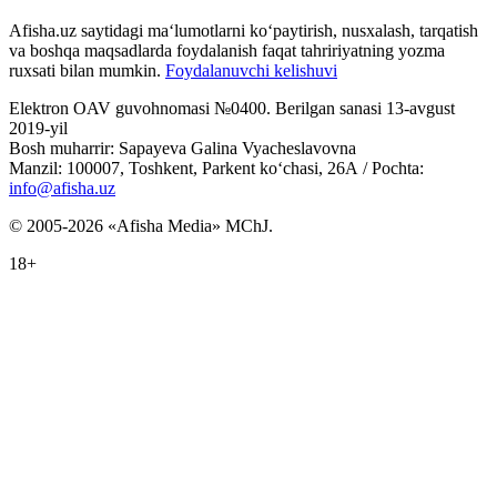
Afisha.uz saytidagi ma‘lumotlarni ko‘paytirish, nusxalash, tarqatish
va boshqa maqsadlarda foydalanish faqat tahririyatning yozma
ruxsati bilan mumkin.
Foydalanuvchi kelishuvi
Elektron OAV guvohnomasi №0400. Berilgan sanasi 13-avgust
2019-yil
Bosh muharrir: Sapayeva Galina Vyacheslavovna
Manzil: 100007, Toshkent, Parkent ko‘chasi, 26А / Pochta:
info@afisha.uz
© 2005-2026 «Afisha Media» MChJ.
18+