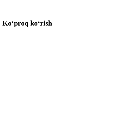
Ko‘proq ko‘rish