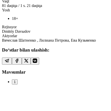
Vaqt
81
daqiqa
/
1 s. 21 daqiqa
Yosh
18+
Rejissyor
Dmitriy Davыdov
Aktyorlar
Вячеслав Шатненко , Лилиана Петрова, Ева Кузьменко
Do‘stlar bilan ulashish:
Mavsumlar
1