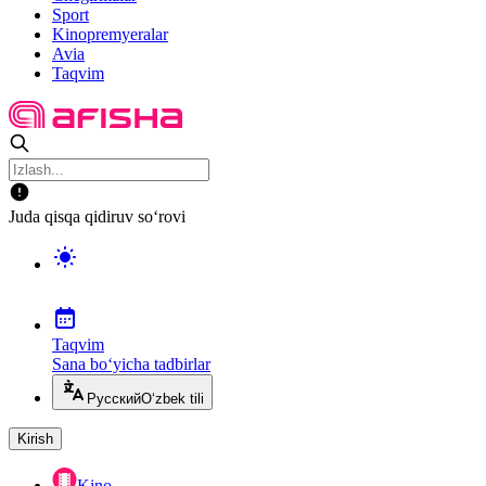
Sport
Kinopremyeralar
Avia
Taqvim
Juda qisqa qidiruv so‘rovi
Taqvim
Sana bo‘yicha tadbirlar
Русский
O‘zbek tili
Kirish
Kino