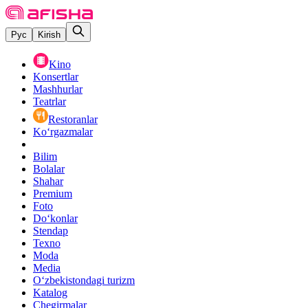
Рус
Kirish
Kino
Konsertlar
Mashhurlar
Teatrlar
Restoranlar
Ko‘rgazmalar
Bilim
Bolalar
Shahar
Premium
Foto
Do‘konlar
Stendap
Texno
Moda
Media
O‘zbekistondagi turizm
Katalog
Chegirmalar