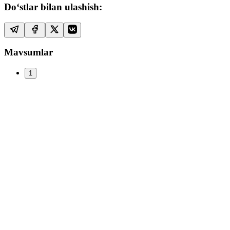
Do‘stlar bilan ulashish:
Mavsumlar
1