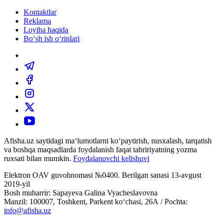
Kontaktlar
Reklama
Loyiha haqida
Bo‘sh ish o‘rinlari
Afisha.uz saytidagi ma‘lumotlarni ko‘paytirish, nusxalash, tarqatish
va boshqa maqsadlarda foydalanish faqat tahririyatning yozma
ruxsati bilan mumkin.
Foydalanuvchi kelishuvi
Elektron OAV guvohnomasi №0400. Berilgan sanasi 13-avgust
2019-yil
Bosh muharrir: Sapayeva Galina Vyacheslavovna
Manzil: 100007, Toshkent, Parkent ko‘chasi, 26А / Pochta:
info@afisha.uz