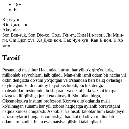
18+
R
Rejissyor
Юн Джэ-гюн
Aktyorlar
Son Ben-suk, Son Dje-xo, Соль Гён-гу, Ким Ин-гвон, Ли Мин-
ги, Om Djon-xva, Ха Джи-вон, Пак Чун-хун, Кан Е-вон, Ё Хо-
мин
Tavsif
Pusandagi mashhur Haeundae kurorti har yili o'z qirg'oqlariga
millionlab sayyohlarni jalb qiladi. Man-shik ismli odam bir necha yil
oldin dengizda do'stini yo'qotgan va o'shandan beri baliq ovlashga
qaytmagan. Endi u oddiy hayot kechiradi, kichik dengiz
mahsulotlari restoranini boshqaradi va o'zini juda yaxshi ko'rgan
qizga taklif qilishga jur'at eta olmaydi. Shu bilan birga,
Okeanologiya instituti professori Koreya qirg'oqlarida misli
ko'rilmagan sunami har yili tobora haqiqatga aylanib borayotgani
haqida xulosa chiqaradi. Asboblar va hisob-kitoblar buni tasdiqlaydi.
U rasmiylarni bunga ishontirishga harakat qiladi va millionlab
odamlarni zudlik bilan evakuatsiya qilishni talab qiladi.