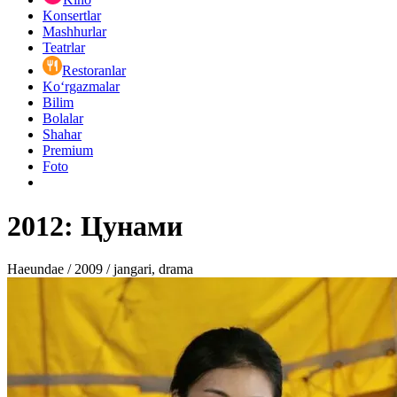
Konsertlar
Mashhurlar
Teatrlar
Restoranlar
Ko‘rgazmalar
Bilim
Bolalar
Shahar
Premium
Foto
2012: Цунами
Haeundae / 2009 / jangari, drama