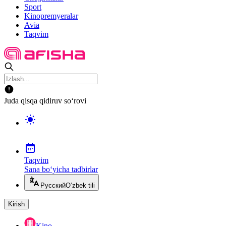
Sport
Kinopremyeralar
Avia
Taqvim
Juda qisqa qidiruv so‘rovi
Taqvim
Sana bo‘yicha tadbirlar
Русский
O‘zbek tili
Kirish
Kino