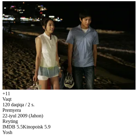
+11
Vaqt
120
daqiqa
/
2 s.
Premyera
22-iyul 2009 (Jahon)
Reyting
IMDB
5.5
Kinopoisk
5.9
Yosh