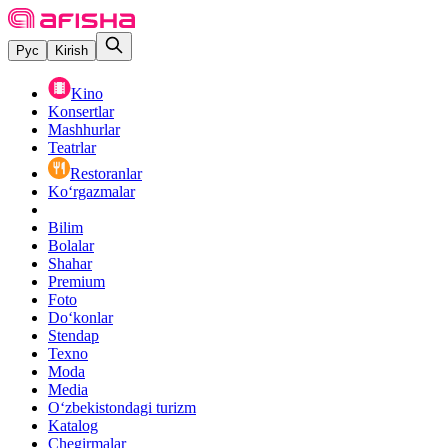
Рус
Kirish
Kino
Konsertlar
Mashhurlar
Teatrlar
Restoranlar
Ko‘rgazmalar
Bilim
Bolalar
Shahar
Premium
Foto
Do‘konlar
Stendap
Texno
Moda
Media
O‘zbekistondagi turizm
Katalog
Chegirmalar