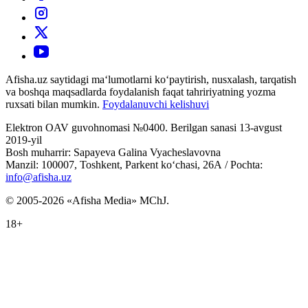
Afisha.uz saytidagi ma‘lumotlarni ko‘paytirish, nusxalash, tarqatish
va boshqa maqsadlarda foydalanish faqat tahririyatning yozma
ruxsati bilan mumkin.
Foydalanuvchi kelishuvi
Elektron OAV guvohnomasi №0400. Berilgan sanasi 13-avgust
2019-yil
Bosh muharrir: Sapayeva Galina Vyacheslavovna
Manzil: 100007, Toshkent, Parkent ko‘chasi, 26А / Pochta:
info@afisha.uz
© 2005-2026 «Afisha Media» MChJ.
18+