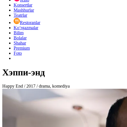
Konsertlar
Mashhurlar
Teatrlar
Restoranlar
Ko‘rgazmalar
Bilim
Bolalar
Shahar
Premium
Foto
Хэппи-энд
Happy End / 2017 / drama, komediya