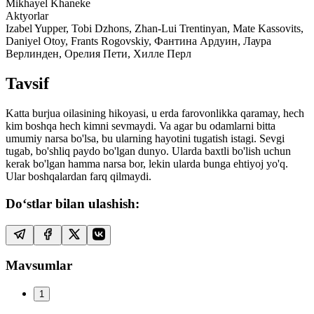
Mikhayel Khaneke
Aktyorlar
Izabel Yupper, Tobi Dzhons, Zhan-Lui Trentinyan, Mate Kassovits,
Daniyel Otoy, Frants Rogovskiy, Фантина Ардуин, Лаура
Верлинден, Орелия Пети, Хилле Перл
Tavsif
Katta burjua oilasining hikoyasi, u erda farovonlikka qaramay, hech
kim boshqa hech kimni sevmaydi. Va agar bu odamlarni bitta
umumiy narsa bo'lsa, bu ularning hayotini tugatish istagi. Sevgi
tugab, bo'shliq paydo bo'lgan dunyo. Ularda baxtli bo'lish uchun
kerak bo'lgan hamma narsa bor, lekin ularda bunga ehtiyoj yo'q.
Ular boshqalardan farq qilmaydi.
Do‘stlar bilan ulashish:
Mavsumlar
1