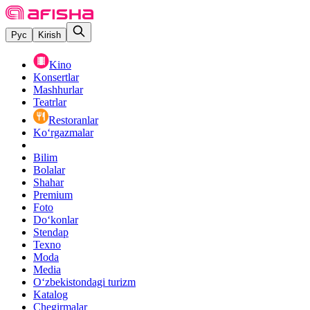
Рус
Kirish
Kino
Konsertlar
Mashhurlar
Teatrlar
Restoranlar
Ko‘rgazmalar
Bilim
Bolalar
Shahar
Premium
Foto
Do‘konlar
Stendap
Texno
Moda
Media
O‘zbekistondagi turizm
Katalog
Chegirmalar