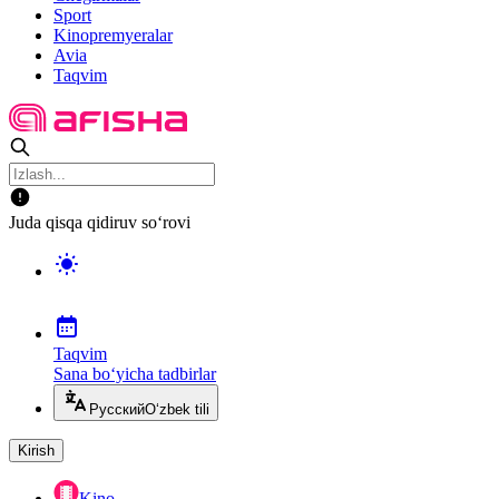
Sport
Kinopremyeralar
Avia
Taqvim
Juda qisqa qidiruv so‘rovi
Taqvim
Sana bo‘yicha tadbirlar
Русский
O‘zbek tili
Kirish
Kino