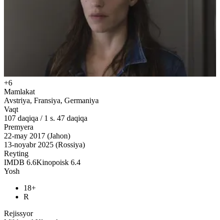
+6
Mamlakat
Avstriya, Fransiya, Germaniya
Vaqt
107
daqiqa
/
1 s. 47 daqiqa
Premyera
22-may 2017 (Jahon)
13-noyabr 2025 (Rossiya)
Reyting
IMDB
6.6
Kinopoisk
6.4
Yosh
18+
R
Rejissyor