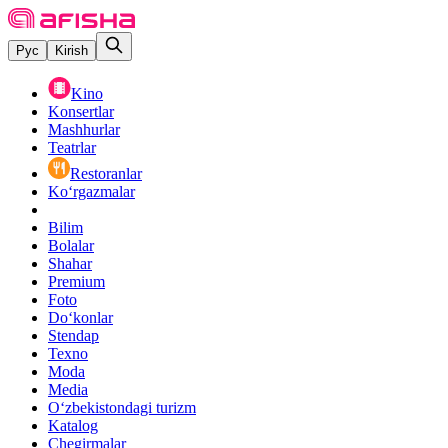
Рус
Kirish
Kino
Konsertlar
Mashhurlar
Teatrlar
Restoranlar
Ko‘rgazmalar
Bilim
Bolalar
Shahar
Premium
Foto
Do‘konlar
Stendap
Texno
Moda
Media
O‘zbekistondagi turizm
Katalog
Chegirmalar