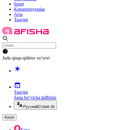
Sport
Kinopremyeralar
Avia
Taqvim
Juda qisqa qidiruv so‘rovi
Taqvim
Sana bo‘yicha tadbirlar
Русский
O‘zbek tili
Kirish
Kino