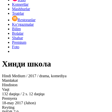
Konsertlar
Mashhurlar
Teatrlar
Restoranlar
Ko‘rgazmalar
Bilim
Bolalar
Shahar
Premium
Foto
Хинди школа
Hindi Medium / 2017 / drama, komediya
Mamlakat
Hindiston
Vaqt
132
daqiqa
/
2 s. 12 daqiqa
Premyera
18-may 2017 (Jahon)
Reyting
IMDB
7.9