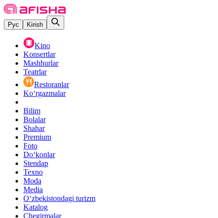
Рус
Kirish
Kino
Konsertlar
Mashhurlar
Teatrlar
Restoranlar
Ko‘rgazmalar
Bilim
Bolalar
Shahar
Premium
Foto
Do‘konlar
Stendap
Texno
Moda
Media
O‘zbekistondagi turizm
Katalog
Chegirmalar