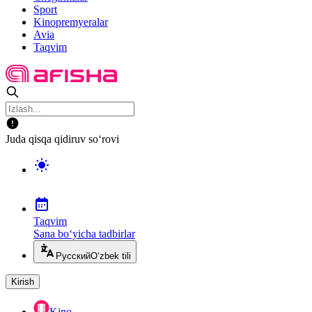
Sport
Kinopremyeralar
Avia
Taqvim
Juda qisqa qidiruv so‘rovi
Taqvim
Sana bo‘yicha tadbirlar
Русский
O‘zbek tili
Kirish
Kino