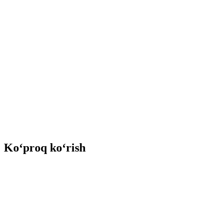
Ko‘proq ko‘rish