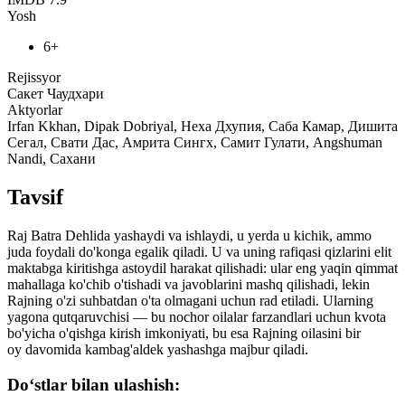
Yosh
6+
Rejissyor
Сакет Чаудхари
Aktyorlar
Irfan Kkhan, Dipak Dobriyal, Неха Дхупия, Саба Камар, Дишита
Сегал, Свати Дас, Амрита Сингх, Самит Гулати, Angshuman
Nandi, Сахани
Tavsif
Raj Batra Dehlida yashaydi va ishlaydi, u yerda u kichik, ammo
juda foydali do'konga egalik qiladi. U va uning rafiqasi qizlarini elit
maktabga kiritishga astoydil harakat qilishadi: ular eng yaqin qimmat
mahallaga ko'chib o'tishadi va javoblarini mashq qilishadi, lekin
Rajning o'zi suhbatdan o'ta olmagani uchun rad etiladi. Ularning
yagona qutqaruvchisi — bu nochor oilalar farzandlari uchun kvota
bo'yicha o'qishga kirish imkoniyati, bu esa Rajning oilasini bir
oy davomida kambag'aldek yashashga majbur qiladi.
Do‘stlar bilan ulashish: