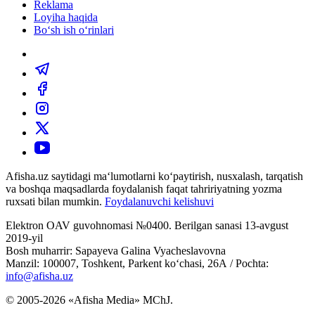
Reklama
Loyiha haqida
Bo‘sh ish o‘rinlari
Afisha.uz saytidagi ma‘lumotlarni ko‘paytirish, nusxalash, tarqatish
va boshqa maqsadlarda foydalanish faqat tahririyatning yozma
ruxsati bilan mumkin.
Foydalanuvchi kelishuvi
Elektron OAV guvohnomasi №0400. Berilgan sanasi 13-avgust
2019-yil
Bosh muharrir: Sapayeva Galina Vyacheslavovna
Manzil: 100007, Toshkent, Parkent ko‘chasi, 26А / Pochta:
info@afisha.uz
© 2005-2026 «Afisha Media» MChJ.