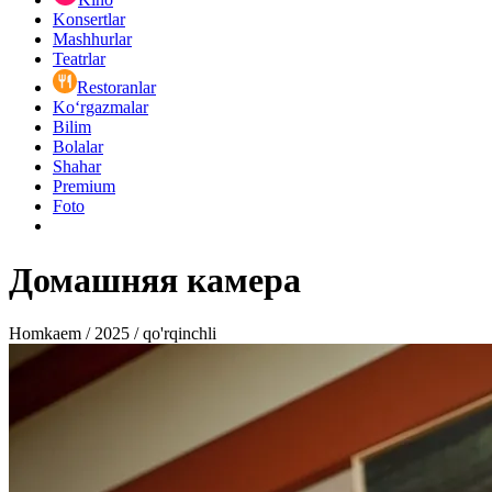
Konsertlar
Mashhurlar
Teatrlar
Restoranlar
Ko‘rgazmalar
Bilim
Bolalar
Shahar
Premium
Foto
Домашняя камера
Homkaem / 2025 / qo'rqinchli