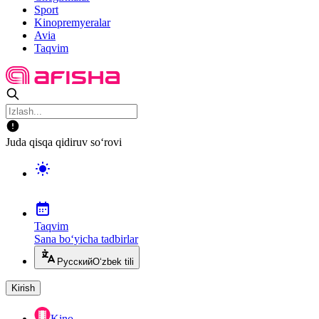
Sport
Kinopremyeralar
Avia
Taqvim
Juda qisqa qidiruv so‘rovi
Taqvim
Sana bo‘yicha tadbirlar
Русский
O‘zbek tili
Kirish
Kino