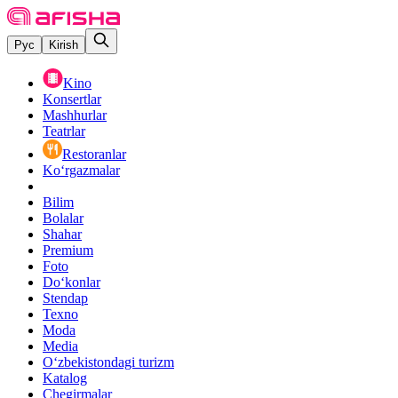
Рус
Kirish
Kino
Konsertlar
Mashhurlar
Teatrlar
Restoranlar
Ko‘rgazmalar
Bilim
Bolalar
Shahar
Premium
Foto
Do‘konlar
Stendap
Texno
Moda
Media
O‘zbekistondagi turizm
Katalog
Chegirmalar