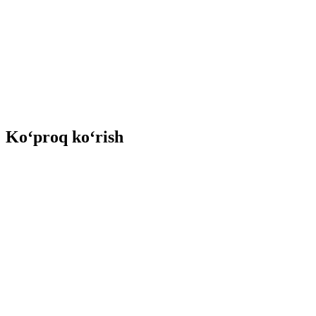
Ko‘proq ko‘rish