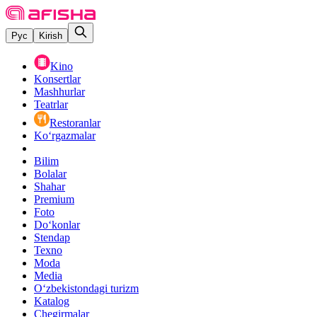
Рус
Kirish
Kino
Konsertlar
Mashhurlar
Teatrlar
Restoranlar
Ko‘rgazmalar
Bilim
Bolalar
Shahar
Premium
Foto
Do‘konlar
Stendap
Texno
Moda
Media
O‘zbekistondagi turizm
Katalog
Chegirmalar