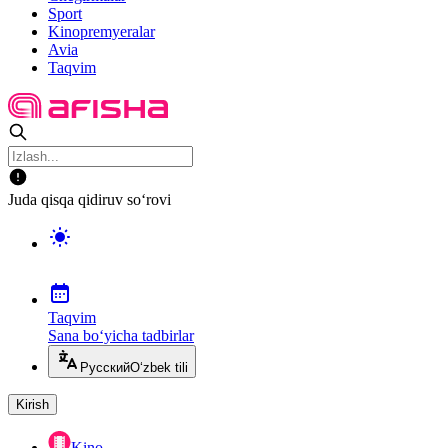
Sport
Kinopremyeralar
Avia
Taqvim
Juda qisqa qidiruv so‘rovi
Taqvim
Sana bo‘yicha tadbirlar
Русский
O‘zbek tili
Kirish
Kino