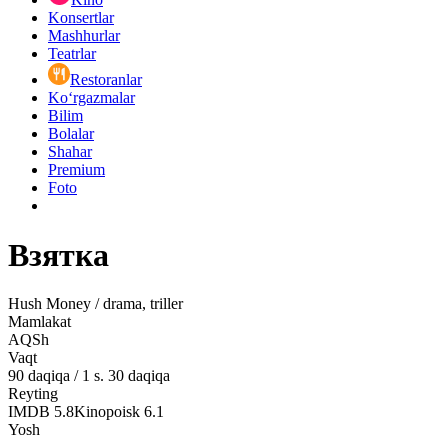
Konsertlar
Mashhurlar
Teatrlar
Restoranlar
Ko‘rgazmalar
Bilim
Bolalar
Shahar
Premium
Foto
Взятка
Hush Money / drama, triller
Mamlakat
AQSh
Vaqt
90
daqiqa
/
1 s. 30 daqiqa
Reyting
IMDB
5.8
Kinopoisk
6.1
Yosh