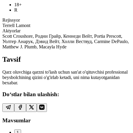
18+
R
Rejissyor
Terrell Lamont
Aktyorlar
Scott Croushore, Родни Грайр, Кеннеди Вейт, Portia Prescott,
Уолтер Анарук, Дэвид Вейт, Холли Вествуд, Carmine DePaulo,
Matthew J. Plumb, Macayla Hyde
Tavsif
Qarz oluvchiga qarzni to'lash uchun san'at o'qituvchisi professional
beysbolchining qizini o'g'irlab ketadi, uni nima kutayotganidan
bexabar.
Do‘stlar bilan ulashish:
Mavsumlar
1