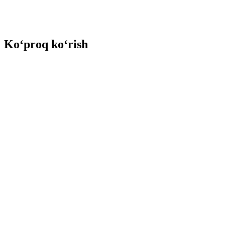
Ko‘proq ko‘rish