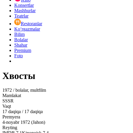
Konsertlar
Mashhurlar
Teatrlar
Restoranlar
Ko‘rgazmalar
Bilim
Bolalar
Shahar
Premium
Foto
Хвосты
1972 / bolalar, multfilm
Mamlakat
SSSR
Vaqt
17
daqiqa
/
17 daqiqa
Premyera
4-noyabr 1972 (Jahon)
Reyting
IMDB
7.1
Kinopoisk
7.4