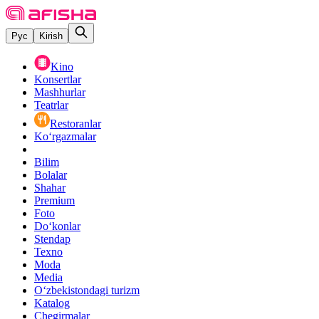
Рус
Kirish
Kino
Konsertlar
Mashhurlar
Teatrlar
Restoranlar
Ko‘rgazmalar
Bilim
Bolalar
Shahar
Premium
Foto
Do‘konlar
Stendap
Texno
Moda
Media
O‘zbekistondagi turizm
Katalog
Chegirmalar