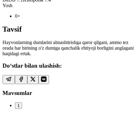
Yosh
0+
Tavsif
Hayvonlarning dumlarini almashtirishga qaror qilgani, ammo tez
orada har birining o'z dumiga qanchalik ehtiyoji borligini anglagani
haqidagi ertak.
Do‘stlar bilan ulashish:
Mavsumlar
1