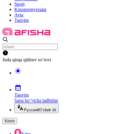
Sport
Kinopremyeralar
Avia
Taqvim
Juda qisqa qidiruv so‘rovi
Taqvim
Sana bo‘yicha tadbirlar
Русский
O‘zbek tili
Kirish
Kino