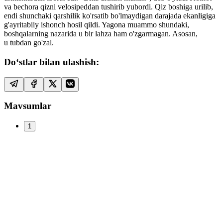
va bechora qizni velosipeddan tushirib yubordi. Qiz boshiga urilib,
endi shunchaki qarshilik ko'rsatib bo'lmaydigan darajada ekanligiga
g'ayritabiiy ishonch hosil qildi. Yagona muammo shundaki,
boshqalarning nazarida u bir lahza ham o'zgarmagan. Asosan,
u tubdan go'zal.
Do‘stlar bilan ulashish:
Mavsumlar
1