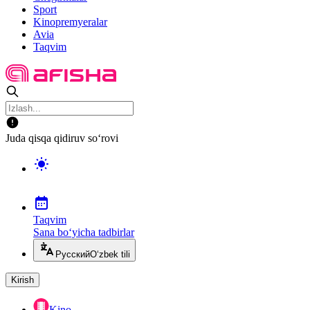
Sport
Kinopremyeralar
Avia
Taqvim
Juda qisqa qidiruv so‘rovi
Taqvim
Sana bo‘yicha tadbirlar
Русский
O‘zbek tili
Kirish
Kino