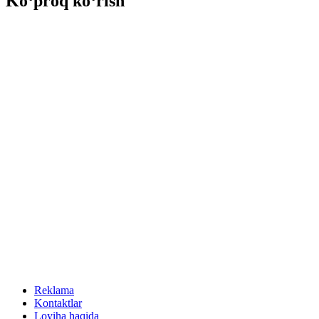
Ko‘proq ko‘rish
Reklama
Kontaktlar
Loyiha haqida