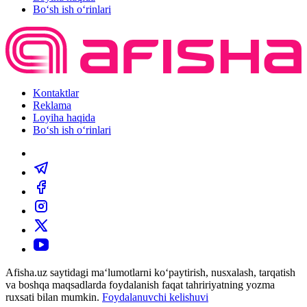
Bo‘sh ish o‘rinlari
Kontaktlar
Reklama
Loyiha haqida
Bo‘sh ish o‘rinlari
Afisha.uz saytidagi ma‘lumotlarni ko‘paytirish, nusxalash, tarqatish
va boshqa maqsadlarda foydalanish faqat tahririyatning yozma
ruxsati bilan mumkin.
Foydalanuvchi kelishuvi