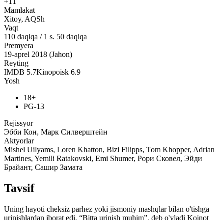
+11
Mamlakat
Xitoy, AQSh
Vaqt
110
daqiqa
/
1 s. 50 daqiqa
Premyera
19-aprel 2018 (Jahon)
Reyting
IMDB
5.7
Kinopoisk
6.9
Yosh
18+
PG-13
Rejissyor
Эбби Кон, Марк Силверштейн
Aktyorlar
Mishel Uilyams, Loren Khatton, Bizi Filipps, Tom Khopper, Adrian
Martines, Yemili Ratakovski, Emi Shumer, Рори Сковел, Эйди
Брайант, Сашир Замата
Tavsif
Uning hayoti cheksiz parhez yoki jismoniy mashqlar bilan o'tishga
urinishlardan iborat edi. “Bitta urinish muhim”, deb o'yladi Koinot