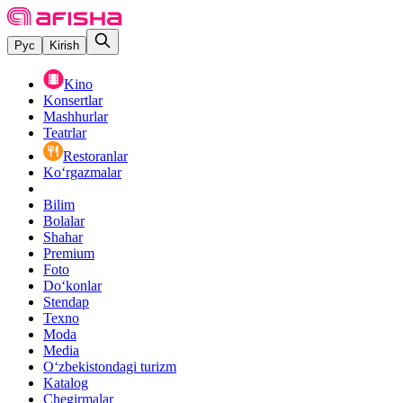
Рус
Kirish
Kino
Konsertlar
Mashhurlar
Teatrlar
Restoranlar
Ko‘rgazmalar
Bilim
Bolalar
Shahar
Premium
Foto
Do‘konlar
Stendap
Texno
Moda
Media
O‘zbekistondagi turizm
Katalog
Chegirmalar