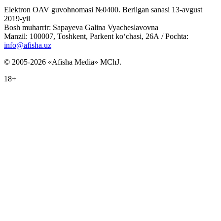
Elektron OAV guvohnomasi №0400. Berilgan sanasi 13-avgust
2019-yil
Bosh muharrir: Sapayeva Galina Vyacheslavovna
Manzil: 100007, Toshkent, Parkent ko‘chasi, 26А / Pochta:
info@afisha.uz
© 2005-2026 «Afisha Media» MChJ.
18+