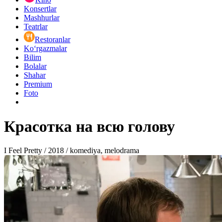
Konsertlar
Mashhurlar
Teatrlar
Restoranlar
Ko‘rgazmalar
Bilim
Bolalar
Shahar
Premium
Foto
Красотка на всю голову
I Feel Pretty / 2018 / komediya, melodrama