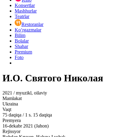
Konsertlar
Mashhurlar
Teatrlar
Restoranlar
Ko‘rgazmalar
Bilim
Bolalar
Shahar
Premium
Foto
И.О. Святого Николая
2021 / myuzikl, oilaviy
Mamlakat
Ukraina
Vaqt
75
daqiqa
/
1 s. 15 daqiqa
Premyera
16-dekabr 2021 (Jahon)
Rejissyor
Bohdan Kryven, Halyna Lyshak