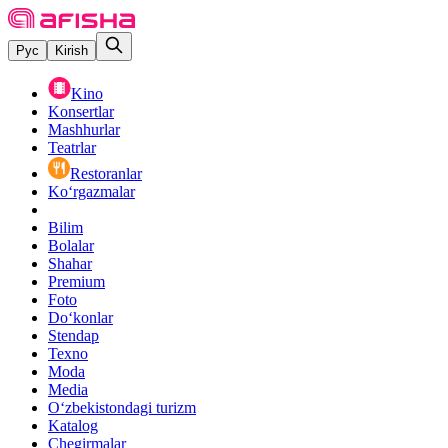
Рус
Kirish
Kino
Konsertlar
Mashhurlar
Teatrlar
Restoranlar
Ko‘rgazmalar
Bilim
Bolalar
Shahar
Premium
Foto
Do‘konlar
Stendap
Texno
Moda
Media
O‘zbekistondagi turizm
Katalog
Chegirmalar