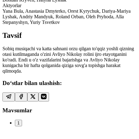
Aktyorlar
Yana Bula, Anastasia Dmyterko, Orest Kyrychuk, Dariya-Mariya
Lyshak, Andriy Mandyuk, Roland Orban, Oleh Pryhoda, Alla
Stepanyshyn, Yuriy Tsvetkov
Tavsif
Sobiq musiqachi va katta sahnani orzu qilgan to'qqiz yoshli qizning
otasi kutilmaganda o'zini Avliyo Nikolay rolini ijro etayotganini
ko'radi. Endi u o'z vazifalarini bajarishga va Avliyo Nikolay
kunigacha bir hafta qolganida qiziga sovg'a topishga harakat
qilmoqda.
Do‘stlar bilan ulashish:
Mavsumlar
1