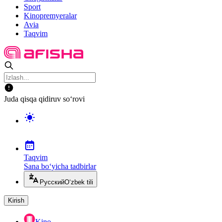
Sport
Kinopremyeralar
Avia
Taqvim
Juda qisqa qidiruv so‘rovi
Taqvim
Sana bo‘yicha tadbirlar
Русский
O‘zbek tili
Kirish
Kino