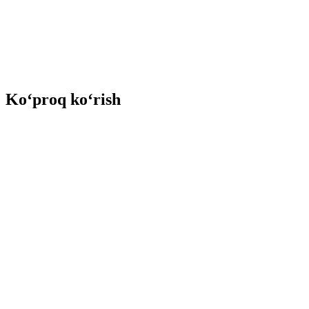
Ko‘proq ko‘rish