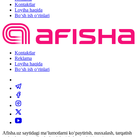
Kontaktlar
Loyiha haqida
Bo‘sh ish o‘rinlari
Kontaktlar
Reklama
Loyiha haqida
Bo‘sh ish o‘rinlari
Afisha.uz saytidagi ma‘lumotlarni ko‘paytirish, nusxalash, tarqatish