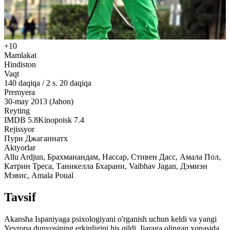
+10
Mamlakat
Hindiston
Vaqt
140
daqiqa
/
2 s. 20 daqiqa
Premyera
30-may 2013 (Jahon)
Reyting
IMDB
5.8
Kinopoisk
7.4
Rejissyor
Пури Джаганнатх
Aktyorlar
Allu Ardjun, Брахманандам, Нассар, Стивен Дасс, Амала Пол,
Катрин Треса, Таникелла Бхарани, Vaibhav Jagan, Дэмиэн
Мэвис, Amala Poual
Tavsif
Akansha Ispaniyaga psixologiyani o'rganish uchun keldi va yangi
Yevropa dunyosining erkinligini his qildi. Ijaraga olingan xonasida