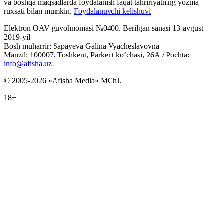
va boshqa maqsadlarda foydalanish faqat tahririyatning yozma
ruxsati bilan mumkin.
Foydalanuvchi kelishuvi
Elektron OAV guvohnomasi №0400. Berilgan sanasi 13-avgust
2019-yil
Bosh muharrir: Sapayeva Galina Vyacheslavovna
Manzil: 100007, Toshkent, Parkent ko‘chasi, 26А / Pochta:
info@afisha.uz
© 2005-2026 «Afisha Media» MChJ.
18+