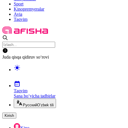
Sport
Kinopremyeralar
Avia
Taqvim
Juda qisqa qidiruv so‘rovi
Taqvim
Sana bo‘yicha tadbirlar
Русский
O‘zbek tili
Kirish
Kino