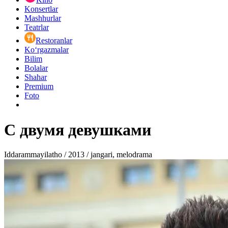
Konsertlar
Mashhurlar
Teatrlar
Restoranlar
Ko‘rgazmalar
Bilim
Bolalar
Shahar
Premium
Foto
С двумя девушками
Iddarammayilatho / 2013 / jangari, melodrama