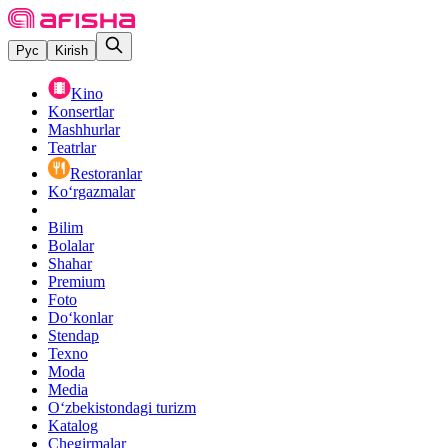
Рус
Kirish
Kino
Konsertlar
Mashhurlar
Teatrlar
Restoranlar
Ko‘rgazmalar
Bilim
Bolalar
Shahar
Premium
Foto
Do‘konlar
Stendap
Texno
Moda
Media
O‘zbekistondagi turizm
Katalog
Chegirmalar