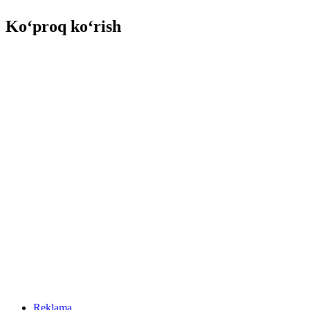
Ko‘proq ko‘rish
Reklama