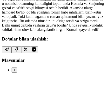
u notanish odamning kundaligini topdi, unda Komala va Sanjuning
go'zal va ta'sirli sevgi hikoyasi ochib berildi. Akansha ularga
hamdard bo'lib, qo'lda yozilgan roman kabi sahifalarni birin-ketin
varaqladi. Toki kutilmaganda u roman qahramoni bilan yuzma-yuz
kelguncha. Bu odamda nimadir uni o'ziga tortdi va o'ziga tortdi.
Balki uning qalbida yashirin qayg'u bordir? Unda sevgisi kundalik
sahifalaridan olov kabi alangalanib turgan Komala qayerda edi?
Do‘stlar bilan ulashish:
Mavsumlar
1