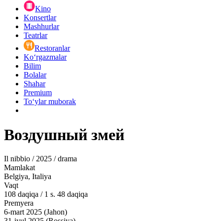
Kino
Konsertlar
Mashhurlar
Teatrlar
Restoranlar
Ko‘rgazmalar
Bilim
Bolalar
Shahar
Premium
Toʻylar muborak
Воздушный змей
Il nibbio / 2025 / drama
Mamlakat
Belgiya, Italiya
Vaqt
108
daqiqa
/
1 s. 48 daqiqa
Premyera
6-mart 2025 (Jahon)
31-iyul 2025 (Rossiya)