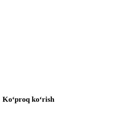
Ko‘proq ko‘rish