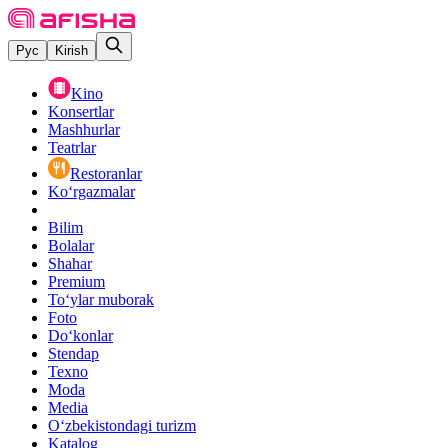
Рус
Kirish
Kino
Konsertlar
Mashhurlar
Teatrlar
Restoranlar
Ko‘rgazmalar
Bilim
Bolalar
Shahar
Premium
Toʻylar muborak
Foto
Do‘konlar
Stendap
Texno
Moda
Media
O‘zbekistondagi turizm
Katalog