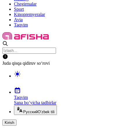
Chegirmalar
Sport
Kinopremyeralar
Avia
Taqvim
Juda qisqa qidiruv so‘rovi
Taqvim
Sana bo‘yicha tadbirlar
Русский
O‘zbek tili
Kirish