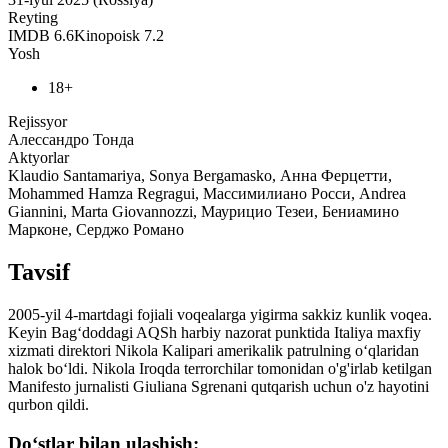
Reyting
IMDB
6.6
Kinopoisk
7.2
Yosh
18+
Rejissyor
Алессандро Тонда
Aktyorlar
Klaudio Santamariya, Sonya Bergamasko, Анна Ферцетти,
Mohammed Hamza Regragui, Массимилиано Росси, Andrea
Giannini, Marta Giovannozzi, Маурицио Тезеи, Бениамино
Марконе, Серджо Романо
Tavsif
2005-yil 4-martdagi fojiali voqealarga yigirma sakkiz kunlik voqea.
Keyin Bag‘doddagi AQSh harbiy nazorat punktida Italiya maxfiy
xizmati direktori Nikola Kalipari amerikalik patrulning o‘qlaridan
halok bo‘ldi. Nikola Iroqda terrorchilar tomonidan o'g'irlab ketilgan
Manifesto jurnalisti Giuliana Sgrenani qutqarish uchun o'z hayotini
qurbon qildi.
Do‘stlar bilan ulashish: