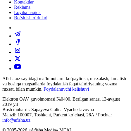
Kontaktlar
Reklama
Loyiha haqida
Bo‘sh ish o‘rinlari
Afisha.uz saytidagi ma‘lumotlarni ko‘paytirish, nusxalash, tarqatish
va boshqa maqsadlarda foydalanish faqat tahririyatning yozma
ruxsati bilan mumkin.
Foydalanuvchi kelishuvi
Elektron OAV guvohnomasi №0400. Berilgan sanasi 13-avgust
2019-yil
Bosh muharrir: Sapayeva Galina Vyacheslavovna
Manzil: 100007, Toshkent, Parkent ko‘chasi, 26А / Pochta:
info@afisha.uz
© 2005-2026 «Afisha Media» MChJ.