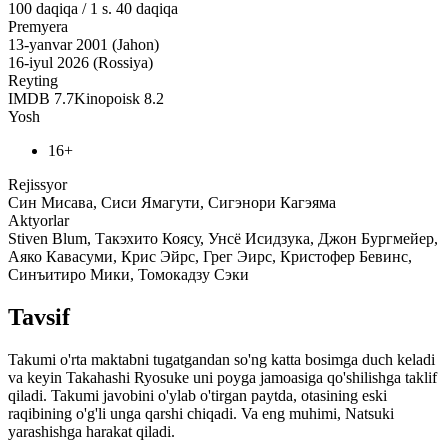
100
daqiqa
/
1 s. 40 daqiqa
Premyera
13-yanvar 2001 (Jahon)
16-iyul 2026 (Rossiya)
Reyting
IMDB
7.7
Kinopoisk
8.2
Yosh
16+
Rejissyor
Син Мисава, Сиси Ямагути, Сигэнори Кагэяма
Aktyorlar
Stiven Blum, Такэхито Коясу, Унсё Исидзука, Джон Бургмейер,
Аяко Кавасуми, Крис Эйрс, Грег Эирс, Кристофер Бевинс,
Синъитиро Мики, Томокадзу Сэки
Tavsif
Takumi o'rta maktabni tugatgandan so'ng katta bosimga duch keladi
va keyin Takahashi Ryosuke uni poyga jamoasiga qo'shilishga taklif
qiladi. Takumi javobini o'ylab o'tirgan paytda, otasining eski
raqibining o'g'li unga qarshi chiqadi. Va eng muhimi, Natsuki
yarashishga harakat qiladi.