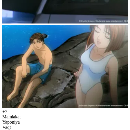
+7
Mamlakat
Yaponiya
Vaqt