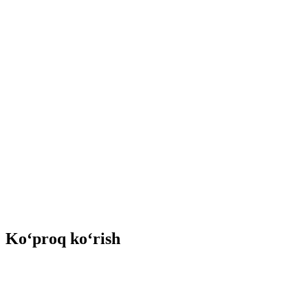
Ko‘proq ko‘rish