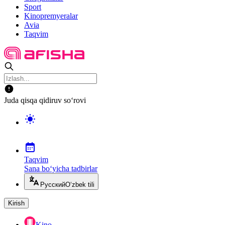
Sport
Kinopremyeralar
Avia
Taqvim
Juda qisqa qidiruv so‘rovi
Taqvim
Sana bo‘yicha tadbirlar
Русский
O‘zbek tili
Kirish
Kino