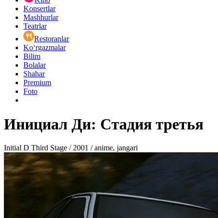
Konsertlar
Mashhurlar
Teatrlar
Restoranlar
Ko‘rgazmalar
Bilim
Bolalar
Shahar
Premium
Foto
Инициал Ди: Стадия третья
Initial D Third Stage / 2001 / anime, jangari