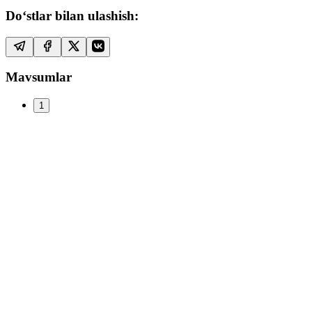
Do‘stlar bilan ulashish:
Mavsumlar
1