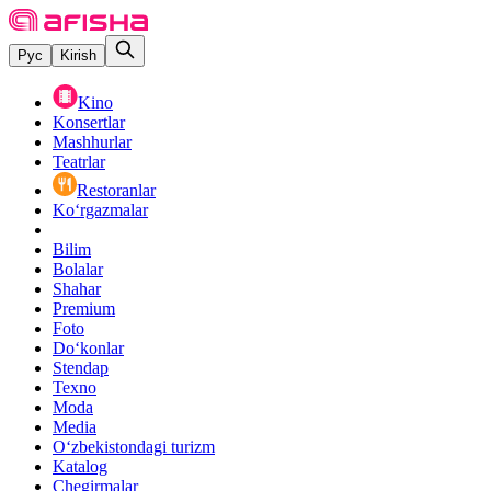
Рус
Kirish
Kino
Konsertlar
Mashhurlar
Teatrlar
Restoranlar
Ko‘rgazmalar
Bilim
Bolalar
Shahar
Premium
Foto
Do‘konlar
Stendap
Texno
Moda
Media
O‘zbekistondagi turizm
Katalog
Chegirmalar