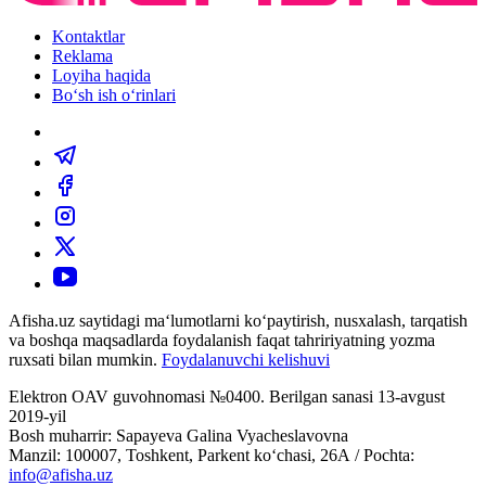
Kontaktlar
Reklama
Loyiha haqida
Bo‘sh ish o‘rinlari
Afisha.uz saytidagi ma‘lumotlarni ko‘paytirish, nusxalash, tarqatish
va boshqa maqsadlarda foydalanish faqat tahririyatning yozma
ruxsati bilan mumkin.
Foydalanuvchi kelishuvi
Elektron OAV guvohnomasi №0400. Berilgan sanasi 13-avgust
2019-yil
Bosh muharrir: Sapayeva Galina Vyacheslavovna
Manzil: 100007, Toshkent, Parkent ko‘chasi, 26А / Pochta:
info@afisha.uz