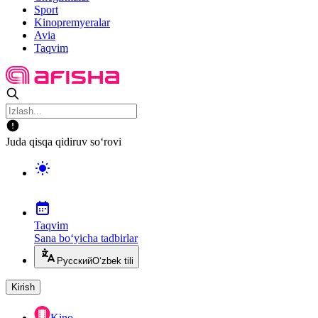
Sport
Kinopremyeralar
Avia
Taqvim
Juda qisqa qidiruv so‘rovi
Taqvim
Sana bo‘yicha tadbirlar
Русский
O‘zbek tili
Kirish
Kino