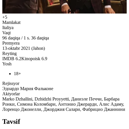
+5
Mamlakat
Italiya
Vaqt
96
daqiqa
/
1 s. 36 daqiqa
Premyera
13-oktabr 2021 (Jahon)
Reyting
IMDB
6.2
Kinopoisk
6.9
Yosh
18+
Rejissyor
Эдоардо Мария Фальконе
Aktyorlar
Marko Dzhallini, Dzhidzhi Proyyetti, Даниэле Печчи, Барбара
Ронки, Симона Коломбари, Антонио Джерарди, Алис Адаму,
Лоренцо Джоиелли, Джорджия Салари, Фабрицио Джаннини
Tavsif