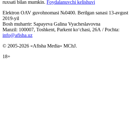
ruxsati bilan mumkin.
Foydalanuvchi kelishuvi
Elektron OAV guvohnomasi №0400. Berilgan sanasi 13-avgust
2019-yil
Bosh muharrir: Sapayeva Galina Vyacheslavovna
Manzil: 100007, Toshkent, Parkent ko‘chasi, 26А / Pochta:
info@afisha.uz
© 2005-2026 «Afisha Media» MChJ.
18+