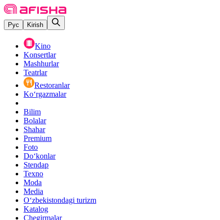
Рус
Kirish
Kino
Konsertlar
Mashhurlar
Teatrlar
Restoranlar
Ko‘rgazmalar
Bilim
Bolalar
Shahar
Premium
Foto
Do‘konlar
Stendap
Texno
Moda
Media
O‘zbekistondagi turizm
Katalog
Chegirmalar