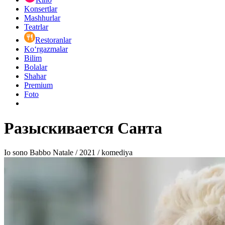
Konsertlar
Mashhurlar
Teatrlar
Restoranlar
Ko‘rgazmalar
Bilim
Bolalar
Shahar
Premium
Foto
Разыскивается Санта
Io sono Babbo Natale / 2021 / komediya