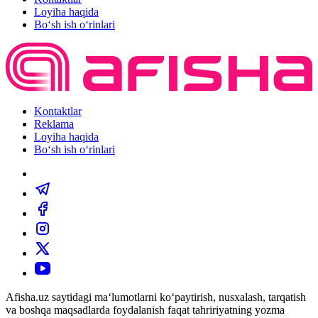
Loyiha haqida
Bo‘sh ish o‘rinlari
Kontaktlar
Reklama
Loyiha haqida
Bo‘sh ish o‘rinlari
Afisha.uz saytidagi ma‘lumotlarni ko‘paytirish, nusxalash, tarqatish
va boshqa maqsadlarda foydalanish faqat tahririyatning yozma