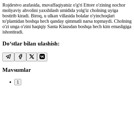
Rojdestvo arafasida, muvaffaqiyatsiz o'g'ri Ettore o'zining nochor
moliyaviy ahvolini yaxshilash umidida yolg'iz cholning uyiga
bostirib kiradi. Biroq, u ulkan villasida bolalar o'yinchoqlari
to'plamidan boshqa hech qanday qimmatli narsa topmaydi. Cholning
o'zi unga o'zini haqiqiy Santa Klausdan boshqa hech kim emasligiga
ishontiradi.
Do‘stlar bilan ulashish:
Mavsumlar
1