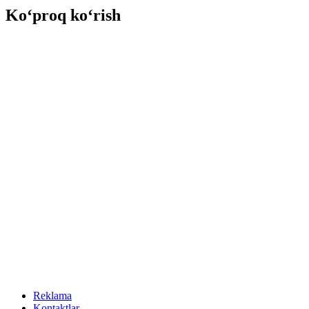
Ko‘proq ko‘rish
Reklama
Kontaktlar