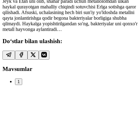
Jeyk va Etan uni olib, shahar paradi uchun metallolomdan ulkan
haykal qurayotgan mahalliy chiqindi sotuvchisi Erlga sotishga qaror
qilishadi. Afsuski, uchalasining hech biri sun'iy yo'ldoshda metallni
qayta jonlantirishga qodir begona bakteriyalar borligiga shubha
qilmaydi. Haykalga yopishtirilgandan so'ng, bakteriyalar uni qonxo'r
metall hayvonga aylantiradi…
Do‘stlar bilan ulashish:
Mavsumlar
1