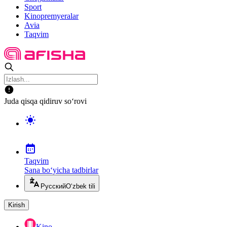
Sport
Kinopremyeralar
Avia
Taqvim
Juda qisqa qidiruv so‘rovi
Taqvim
Sana bo‘yicha tadbirlar
Русский
O‘zbek tili
Kirish
Kino