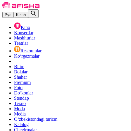
Рус
Kirish
Kino
Konsertlar
Mashhurlar
Teatrlar
Restoranlar
Ko‘rgazmalar
Bilim
Bolalar
Shahar
Premium
Foto
Do‘konlar
Stendap
Texno
Moda
Media
O‘zbekistondagi turizm
Katalog
Chegirmalar