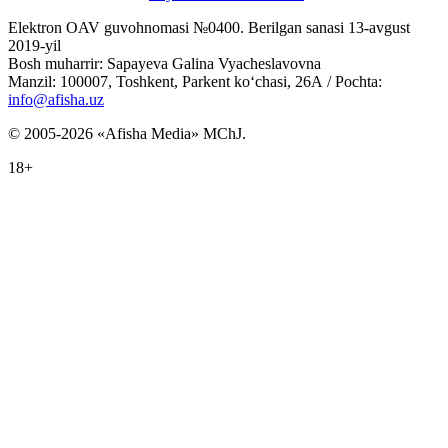
Elektron OAV guvohnomasi №0400. Berilgan sanasi 13-avgust
2019-yil
Bosh muharrir: Sapayeva Galina Vyacheslavovna
Manzil: 100007, Toshkent, Parkent ko‘chasi, 26А / Pochta:
info@afisha.uz
© 2005-2026 «Afisha Media» MChJ.
18+