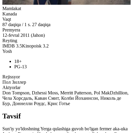
Mamlakat
Kanada
Vaqt
87
daqiqa
/
1 s. 27 daqiqa
Premyera
12-fevral 2011 (Jahon)
Reyting
IMDB
3.5
Kinopoisk
3.2
Yosh
18+
PG-13
Rejissyor
Пол Зиллер
Aktyorlar
Don Tompson, Dzhessi Moss, Merritt Patterson, Pol MakDzhillion,
Чела Хорсдаль, Каван Смит, Колби Йоханнсон, Николь де
Бур, Доннелли Роудс, Крис Готье
Tavsif
Sun'iy yo'ldoshning Yerga qulashiga guvoh bo'lgan fermer aka-uka