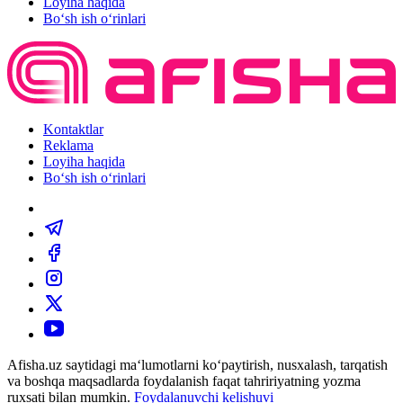
Loyiha haqida
Bo‘sh ish o‘rinlari
Kontaktlar
Reklama
Loyiha haqida
Bo‘sh ish o‘rinlari
Afisha.uz saytidagi ma‘lumotlarni ko‘paytirish, nusxalash, tarqatish
va boshqa maqsadlarda foydalanish faqat tahririyatning yozma
ruxsati bilan mumkin.
Foydalanuvchi kelishuvi