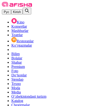
Рус
Kirish
Kino
Konsertlar
Mashhurlar
Teatrlar
Restoranlar
Ko‘rgazmalar
Bilim
Bolalar
Shahar
Premium
Foto
Do‘konlar
Stendap
Texno
Moda
Media
O‘zbekistondagi turizm
Katalog
Chegirmalar