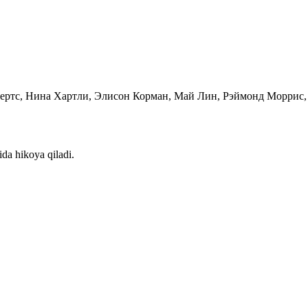
обертс, Нина Хартли, Элисон Корман, Май Лин, Рэймонд Моррис
da hikoya qiladi.