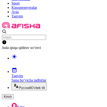
Sport
Kinopremyeralar
Avia
Taqvim
Juda qisqa qidiruv so‘rovi
Taqvim
Sana bo‘yicha tadbirlar
Русский
O‘zbek tili
Kirish
Kino