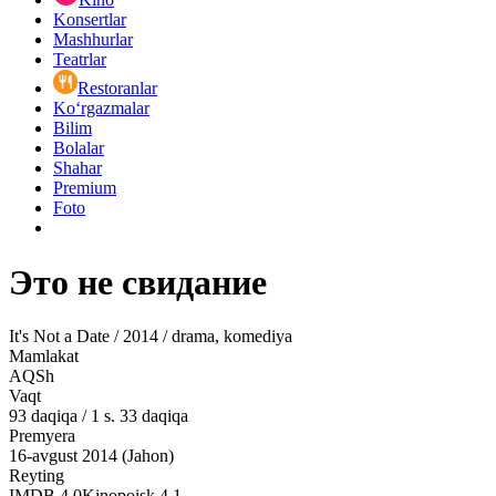
Konsertlar
Mashhurlar
Teatrlar
Restoranlar
Ko‘rgazmalar
Bilim
Bolalar
Shahar
Premium
Foto
Это не свидание
It's Not a Date / 2014 / drama, komediya
Mamlakat
AQSh
Vaqt
93
daqiqa
/
1 s. 33 daqiqa
Premyera
16-avgust 2014 (Jahon)
Reyting
IMDB
4.0
Kinopoisk
4.1