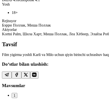
Yosh
18+
Rejissyor
Бэрри Поллак, Миша Поллак
Aktyorlar
Kortni Palm, Шила Харт, Миша Поллак, Леа Хёбнер, Элайза Р
Tavsif
Film yigirma yoshli Karli va Milo uchun qiyin birinchi uchrashuv haqi
Do‘stlar bilan ulashish:
Mavsumlar
1