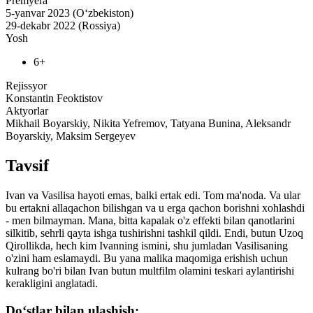
Premyera
5-yanvar 2023 (O‘zbekiston)
29-dekabr 2022 (Rossiya)
Yosh
6+
Rejissyor
Konstantin Feoktistov
Aktyorlar
Mikhail Boyarskiy, Nikita Yefremov, Tatyana Bunina, Aleksandr
Boyarskiy, Maksim Sergeyev
Tavsif
Ivan va Vasilisa hayoti emas, balki ertak edi. Tom ma'noda. Va ular
bu ertakni allaqachon bilishgan va u erga qachon borishni xohlashdi
- men bilmayman. Mana, bitta kapalak o'z effekti bilan qanotlarini
silkitib, sehrli qayta ishga tushirishni tashkil qildi. Endi, butun Uzoq
Qirollikda, hech kim Ivanning ismini, shu jumladan Vasilisaning
o'zini ham eslamaydi. Bu yana malika maqomiga erishish uchun
kulrang bo'ri bilan Ivan butun multfilm olamini teskari aylantirishi
kerakligini anglatadi.
Do‘stlar bilan ulashish: