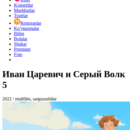
Konsertlar
Mashhurlar
Teatrlar
Restoranlar
Ko‘rgazmalar
Bilim
Bolalar
Shahar
Premium
Foto
Иван Царевич и Серый Волк
5
2022 / multfilm, sarguzashtlar