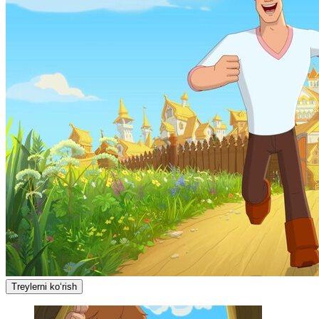
Treylerni ko‘rish