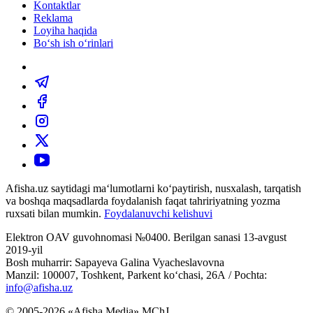
Kontaktlar
Reklama
Loyiha haqida
Bo‘sh ish o‘rinlari
Afisha.uz saytidagi ma‘lumotlarni ko‘paytirish, nusxalash, tarqatish
va boshqa maqsadlarda foydalanish faqat tahririyatning yozma
ruxsati bilan mumkin.
Foydalanuvchi kelishuvi
Elektron OAV guvohnomasi №0400. Berilgan sanasi 13-avgust
2019-yil
Bosh muharrir: Sapayeva Galina Vyacheslavovna
Manzil: 100007, Toshkent, Parkent ko‘chasi, 26А / Pochta:
info@afisha.uz
© 2005-2026 «Afisha Media» MChJ.