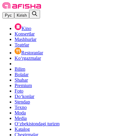
Рус
Kirish
Kino
Konsertlar
Mashhurlar
Teatrlar
Restoranlar
Ko‘rgazmalar
Bilim
Bolalar
Shahar
Premium
Foto
Do‘konlar
Stendap
Texno
Moda
Media
O‘zbekistondagi turizm
Katalog
Chegirmalar