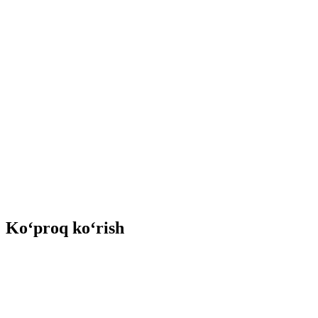
Ko‘proq ko‘rish