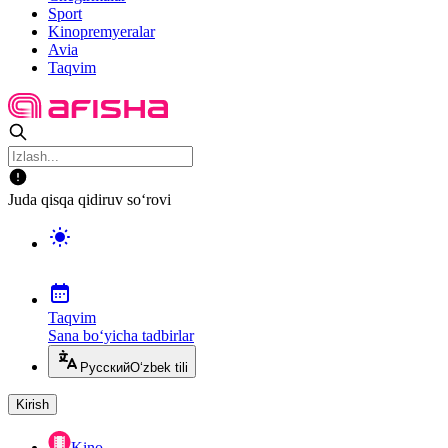
Sport
Kinopremyeralar
Avia
Taqvim
Juda qisqa qidiruv so‘rovi
Taqvim
Sana bo‘yicha tadbirlar
Русский
O‘zbek tili
Kirish
Kino