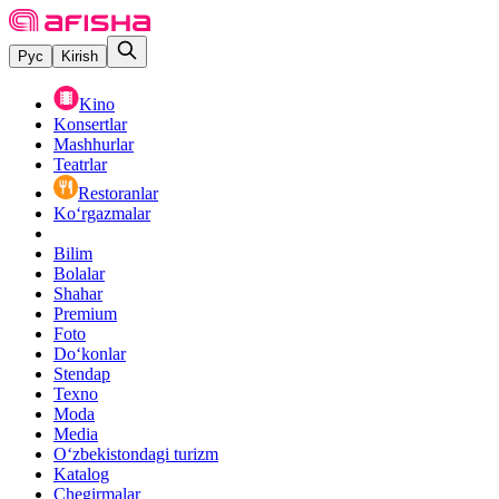
Рус
Kirish
Kino
Konsertlar
Mashhurlar
Teatrlar
Restoranlar
Ko‘rgazmalar
Bilim
Bolalar
Shahar
Premium
Foto
Do‘konlar
Stendap
Texno
Moda
Media
O‘zbekistondagi turizm
Katalog
Chegirmalar