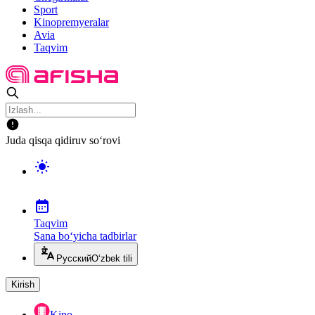
Sport
Kinopremyeralar
Avia
Taqvim
Juda qisqa qidiruv so‘rovi
Taqvim
Sana bo‘yicha tadbirlar
Русский
O‘zbek tili
Kirish
Kino