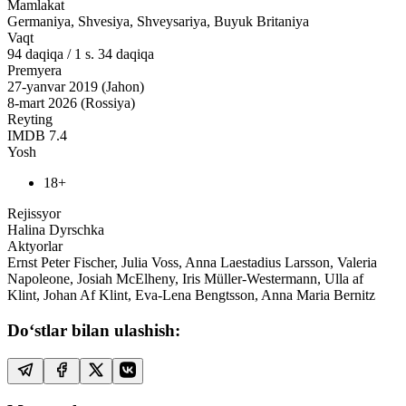
Mamlakat
Germaniya, Shvesiya, Shveysariya, Buyuk Britaniya
Vaqt
94
daqiqa
/
1 s. 34 daqiqa
Premyera
27-yanvar 2019 (Jahon)
8-mart 2026 (Rossiya)
Reyting
IMDB
7.4
Yosh
18+
Rejissyor
Halina Dyrschka
Aktyorlar
Ernst Peter Fischer, Julia Voss, Anna Laestadius Larsson, Valeria
Napoleone, Josiah McElheny, Iris Müller-Westermann, Ulla af
Klint, Johan Af Klint, Eva-Lena Bengtsson, Anna Maria Bernitz
Do‘stlar bilan ulashish: