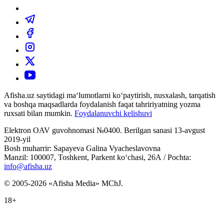
Afisha.uz saytidagi ma‘lumotlarni ko‘paytirish, nusxalash, tarqatish
va boshqa maqsadlarda foydalanish faqat tahririyatning yozma
ruxsati bilan mumkin.
Foydalanuvchi kelishuvi
Elektron OAV guvohnomasi №0400. Berilgan sanasi 13-avgust
2019-yil
Bosh muharrir: Sapayeva Galina Vyacheslavovna
Manzil: 100007, Toshkent, Parkent ko‘chasi, 26А / Pochta:
info@afisha.uz
© 2005-2026 «Afisha Media» MChJ.
18+