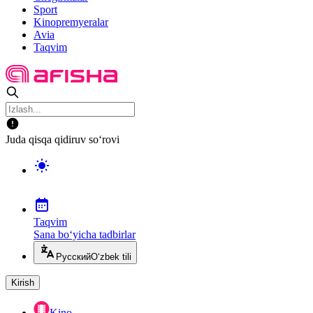
Sport
Kinopremyeralar
Avia
Taqvim
Juda qisqa qidiruv so‘rovi
Taqvim
Sana bo‘yicha tadbirlar
Русский
O‘zbek tili
Kirish
Kino