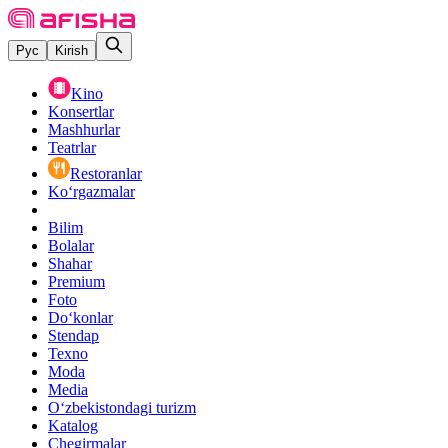
Рус
Kirish
Kino
Konsertlar
Mashhurlar
Teatrlar
Restoranlar
Ko‘rgazmalar
Bilim
Bolalar
Shahar
Premium
Foto
Do‘konlar
Stendap
Texno
Moda
Media
O‘zbekistondagi turizm
Katalog
Chegirmalar