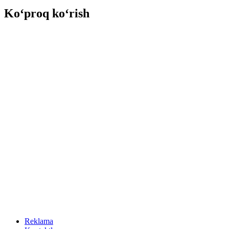
Ko‘proq ko‘rish
Reklama