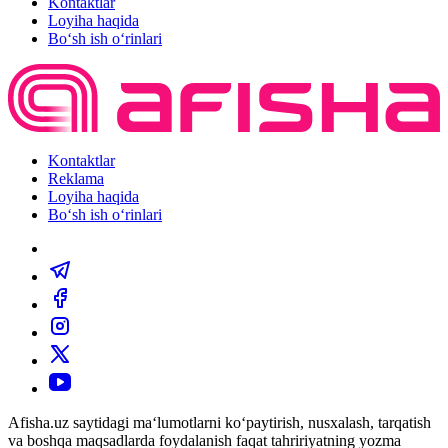
Kontaktlar
Loyiha haqida
Bo‘sh ish o‘rinlari
Kontaktlar
Reklama
Loyiha haqida
Bo‘sh ish o‘rinlari
Afisha.uz saytidagi ma‘lumotlarni ko‘paytirish, nusxalash, tarqatish
va boshqa maqsadlarda foydalanish faqat tahririyatning yozma