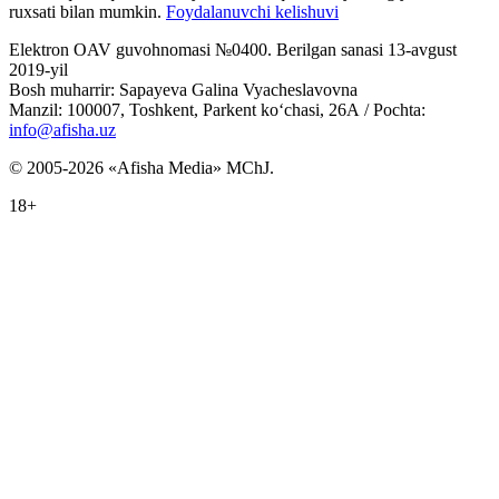
ruxsati bilan mumkin.
Foydalanuvchi kelishuvi
Elektron OAV guvohnomasi №0400. Berilgan sanasi 13-avgust
2019-yil
Bosh muharrir: Sapayeva Galina Vyacheslavovna
Manzil: 100007, Toshkent, Parkent ko‘chasi, 26А / Pochta:
info@afisha.uz
© 2005-2026 «Afisha Media» MChJ.
18+