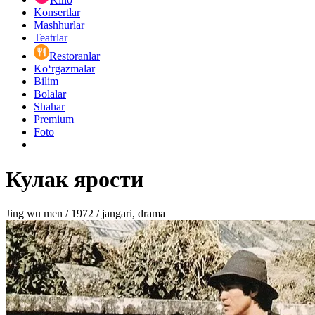
Konsertlar
Mashhurlar
Teatrlar
Restoranlar
Ko‘rgazmalar
Bilim
Bolalar
Shahar
Premium
Foto
Кулак ярости
Jing wu men / 1972 / jangari, drama