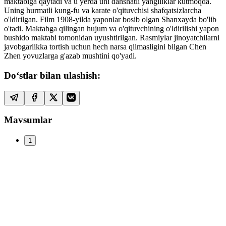
maktabiga qaytadi va u yerda uni dahshatli yangiliklar kutmoqda.
Uning hurmatli kung-fu va karate o'qituvchisi shafqatsizlarcha
o'ldirilgan. Film 1908-yilda yaponlar bosib olgan Shanxayda bo'lib
o'tadi. Maktabga qilingan hujum va o'qituvchining o'ldirilishi yapon
bushido maktabi tomonidan uyushtirilgan. Rasmiylar jinoyatchilarni
javobgarlikka tortish uchun hech narsa qilmasligini bilgan Chen
Zhen yovuzlarga g'azab mushtini qo'yadi.
Do‘stlar bilan ulashish:
Mavsumlar
1