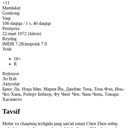
+11
Mamlakat
Gonkong
Vaqt
106
daqiqa
/
1 s. 46 daqiqa
Premyera
22-mart 1972 (Jahon)
Reyting
IMDB
7.2
Kinopoisk
7.9
Yosh
18+
R
Rejissyor
Ло Вэй
Aktyorlar
Брюс Ли, Нора Мяо, Мария Йи, Джеймс Тень, Тень Фэн, Инь-
Чиэ Хань, Роберт Бейкер, Фу Чинг Чен, Чань Чинь, Тикара
Хасимото
Tavsif
Mohir va chaqmoq tezligida jang san'ati ustasi Chen Zhen sobiq