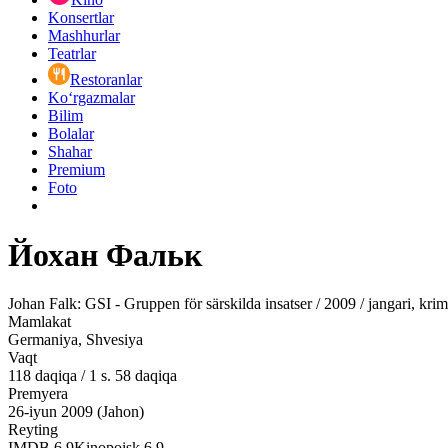
Konsertlar
Mashhurlar
Teatrlar
Restoranlar
Ko‘rgazmalar
Bilim
Bolalar
Shahar
Premium
Foto
Йохан Фальк
Johan Falk: GSI - Gruppen för särskilda insatser / 2009 / jangari, krim
Mamlakat
Germaniya, Shvesiya
Vaqt
118
daqiqa
/
1 s. 58 daqiqa
Premyera
26-iyun 2009 (Jahon)
Reyting
IMDB
6.9
Kinopoisk
6.9