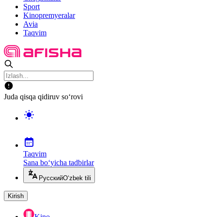
Sport
Kinopremyeralar
Avia
Taqvim
Juda qisqa qidiruv so‘rovi
Taqvim
Sana bo‘yicha tadbirlar
Русский
O‘zbek tili
Kirish
Kino