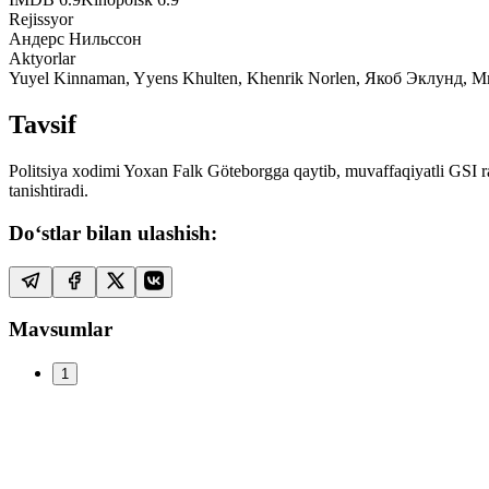
Rejissyor
Андерс Нильссон
Aktyorlar
Yuyel Kinnaman, Yyens Khulten, Khenrik Norlen, Якоб Эклунд,
Tavsif
Politsiya xodimi Yoxan Falk Göteborgga qaytib, muvaffaqiyatli GSI ra
tanishtiradi.
Do‘stlar bilan ulashish:
Mavsumlar
1