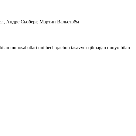
мел, Андре Сьоберг, Мартин Вальстрём
r bilan munosabatlari uni hech qachon tasavvur qilmagan dunyo bilan