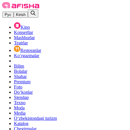
Рус
Kirish
Kino
Konsertlar
Mashhurlar
Teatrlar
Restoranlar
Ko‘rgazmalar
Bilim
Bolalar
Shahar
Premium
Foto
Do‘konlar
Stendap
Texno
Moda
Media
O‘zbekistondagi turizm
Katalog
Chegirmalar