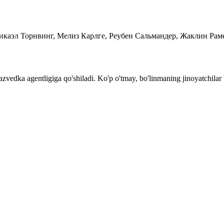
 Микаэл Торнвинг, Мелиз Карлге, Реубен Сальмандер, Жаклин Ра
zvedka agentligiga qo'shiladi. Ko'p o'tmay, bo'linmaning jinoyatchila