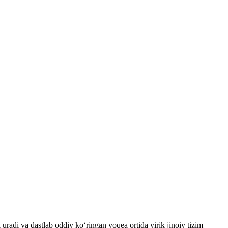
radi va dastlab oddiy ko‘ringan voqea ortida yirik jinoiy tizim