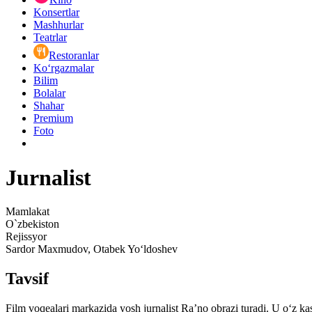
Konsertlar
Mashhurlar
Teatrlar
Restoranlar
Ko‘rgazmalar
Bilim
Bolalar
Shahar
Premium
Foto
Jurnalist
Mamlakat
O`zbekiston
Rejissyor
Sardor Maxmudov, Otabek Yo‘ldoshev
Tavsif
Film voqealari markazida yosh jurnalist Ra’no obrazi turadi. U o‘z ka