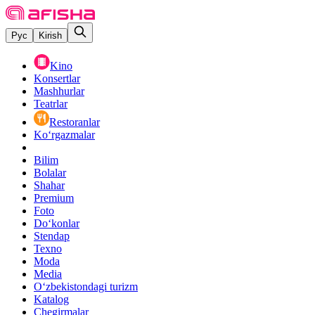
Рус
Kirish
Kino
Konsertlar
Mashhurlar
Teatrlar
Restoranlar
Ko‘rgazmalar
Bilim
Bolalar
Shahar
Premium
Foto
Do‘konlar
Stendap
Texno
Moda
Media
O‘zbekistondagi turizm
Katalog
Chegirmalar