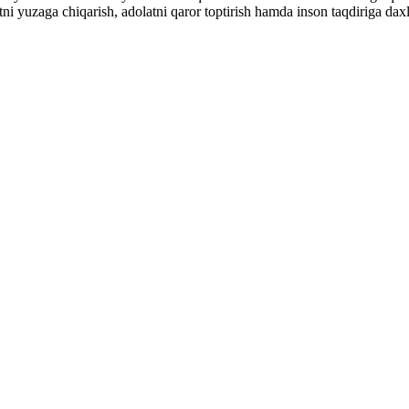
i yuzaga chiqarish, adolatni qaror toptirish hamda inson taqdiriga daxl