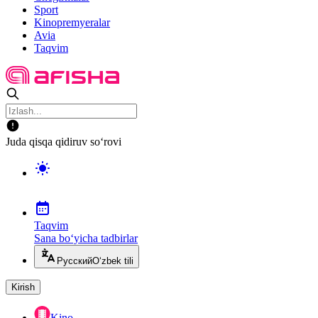
Sport
Kinopremyeralar
Avia
Taqvim
Juda qisqa qidiruv so‘rovi
Taqvim
Sana bo‘yicha tadbirlar
Русский
O‘zbek tili
Kirish
Kino