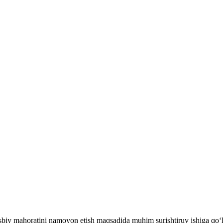
sbiy mahoratini namoyon etish maqsadida muhim surishtiruv ishiga qo‘l u