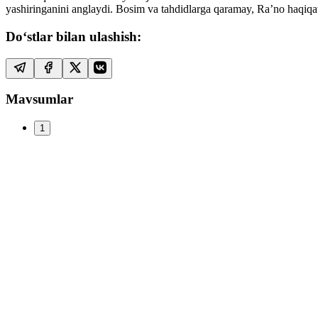
yashiringanini anglaydi. Bosim va tahdidlarga qaramay, Ra’no haqiqatn
Do‘stlar bilan ulashish:
Mavsumlar
1