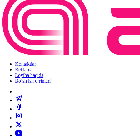
Kontaktlar
Reklama
Loyiha haqida
Bo‘sh ish o‘rinlari