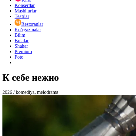
Konsertlar
Mashhurlar
Teatrlar
Restoranlar
Ko‘rgazmalar
Bilim
Bolalar
Shahar
Premium
Foto
К себе нежно
2026 / komediya, melodrama