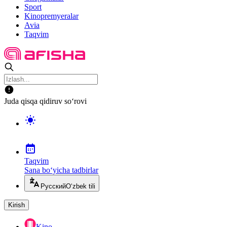
Sport
Kinopremyeralar
Avia
Taqvim
Juda qisqa qidiruv so‘rovi
Taqvim
Sana bo‘yicha tadbirlar
Русский
O‘zbek tili
Kirish
Kino