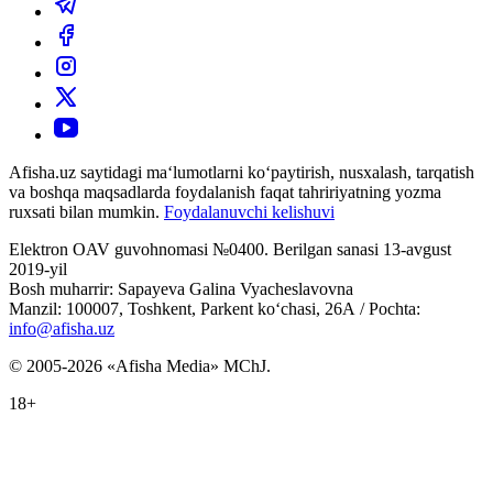
Afisha.uz saytidagi ma‘lumotlarni ko‘paytirish, nusxalash, tarqatish
va boshqa maqsadlarda foydalanish faqat tahririyatning yozma
ruxsati bilan mumkin.
Foydalanuvchi kelishuvi
Elektron OAV guvohnomasi №0400. Berilgan sanasi 13-avgust
2019-yil
Bosh muharrir: Sapayeva Galina Vyacheslavovna
Manzil: 100007, Toshkent, Parkent ko‘chasi, 26А / Pochta:
info@afisha.uz
© 2005-2026 «Afisha Media» MChJ.
18+