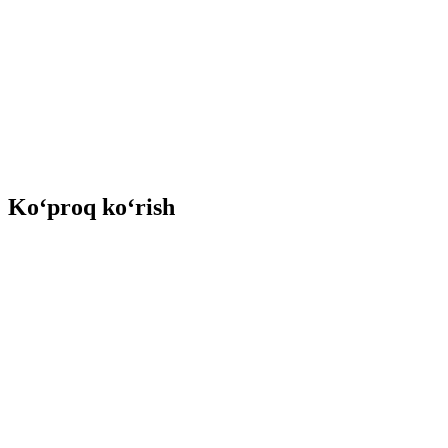
Ko‘proq ko‘rish