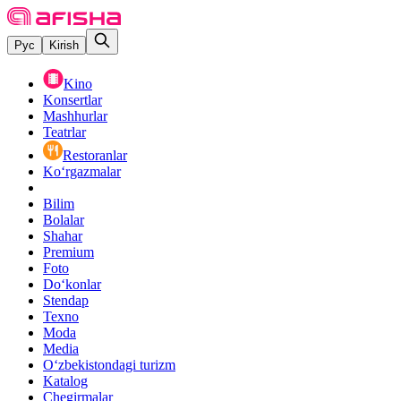
Рус
Kirish
Kino
Konsertlar
Mashhurlar
Teatrlar
Restoranlar
Ko‘rgazmalar
Bilim
Bolalar
Shahar
Premium
Foto
Do‘konlar
Stendap
Texno
Moda
Media
O‘zbekistondagi turizm
Katalog
Chegirmalar