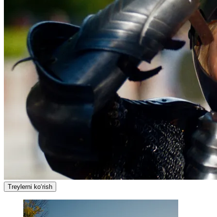
Treylerni ko‘rish