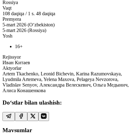
Rossiya
Vaqt
108
daqiqa
/
1 s. 48 daqiqa
Premyera
5-mart 2026 (O‘zbekiston)
5-mart 2026 (Rossiya)
Yosh
16+
Rejissyor
Иван Китаев
Aktyorlar
Artem Tkachenko, Leonid Bichevin, Karina Razumovskaya,
Lyudmila Artemeva, Yelena Maxova, Pelageya Nevzorova,
Vladislav Senyov, Александра Велескевич, Ольга Медынич,
Алиса Конашенкова
Do‘stlar bilan ulashish:
Mavsumlar