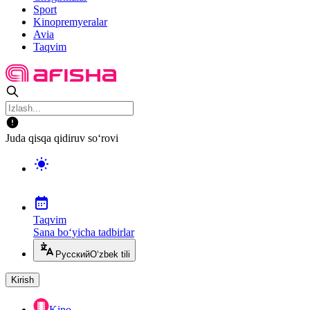
Sport
Kinopremyeralar
Avia
Taqvim
Juda qisqa qidiruv so‘rovi
Taqvim
Sana bo‘yicha tadbirlar
Русский
O‘zbek tili
Kirish
Kino