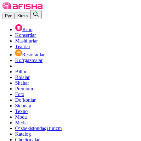
Рус
Kirish
Kino
Konsertlar
Mashhurlar
Teatrlar
Restoranlar
Ko‘rgazmalar
Bilim
Bolalar
Shahar
Premium
Foto
Do‘konlar
Stendap
Texno
Moda
Media
O‘zbekistondagi turizm
Katalog
Chegirmalar