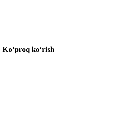
Ko‘proq ko‘rish