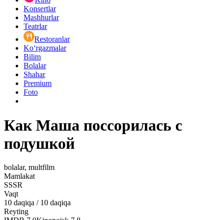
Konsertlar
Mashhurlar
Teatrlar
Restoranlar
Ko‘rgazmalar
Bilim
Bolalar
Shahar
Premium
Foto
Как Маша поссорилась с
подушкой
bolalar, multfilm
Mamlakat
SSSR
Vaqt
10
daqiqa
/
10 daqiqa
Reyting