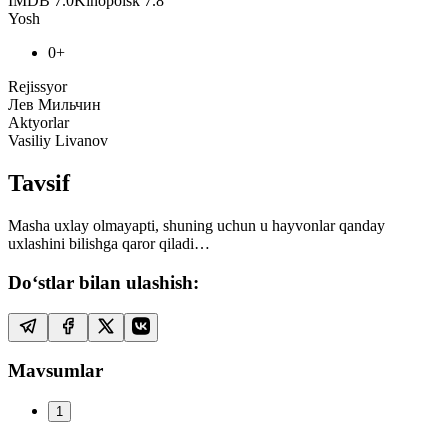
IMDB
7.0
Kinopoisk
7.8
Yosh
0+
Rejissyor
Лев Мильчин
Aktyorlar
Vasiliy Livanov
Tavsif
Masha uxlay olmayapti, shuning uchun u hayvonlar qanday
uxlashini bilishga qaror qiladi…
Do‘stlar bilan ulashish:
Mavsumlar
1