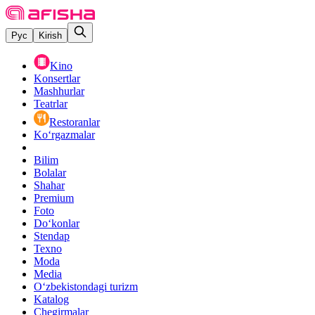
Рус
Kirish
Kino
Konsertlar
Mashhurlar
Teatrlar
Restoranlar
Ko‘rgazmalar
Bilim
Bolalar
Shahar
Premium
Foto
Do‘konlar
Stendap
Texno
Moda
Media
O‘zbekistondagi turizm
Katalog
Chegirmalar