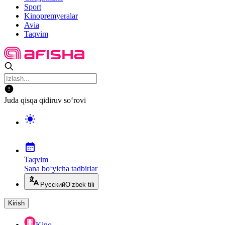
Sport
Kinopremyeralar
Avia
Taqvim
Juda qisqa qidiruv so‘rovi
Taqvim
Sana bo‘yicha tadbirlar
Русский
O‘zbek tili
Kirish
Kino