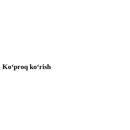
Ko‘proq ko‘rish