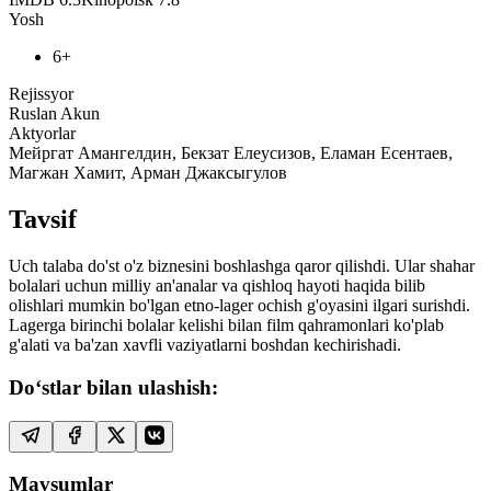
Yosh
6+
Rejissyor
Ruslan Akun
Aktyorlar
Мейргат Амангелдин, Бекзат Елеусизов, Еламан Есентаев,
Магжан Хамит, Арман Джаксыгулов
Tavsif
Uch talaba do'st o'z biznesini boshlashga qaror qilishdi. Ular shahar
bolalari uchun milliy an'analar va qishloq hayoti haqida bilib
olishlari mumkin bo'lgan etno-lager ochish g'oyasini ilgari surishdi.
Lagerga birinchi bolalar kelishi bilan film qahramonlari ko'plab
g'alati va ba'zan xavfli vaziyatlarni boshdan kechirishadi.
Do‘stlar bilan ulashish:
Mavsumlar