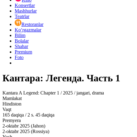
Konsertlar
Mashhurlar
Teatrlar
Restoranlar
Ko‘rgazmalar
Bilim
Bolalar
Shahar
Premium
Foto
Кантара: Легенда. Часть 1
Kantara A Legend: Chapter 1 / 2025 / jangari, drama
Mamlakat
Hindiston
Vaqt
165
daqiqa
/
2 s. 45 daqiqa
Premyera
2-oktabr 2025 (Jahon)
2-oktabr 2025 (Rossiya)
Yosh