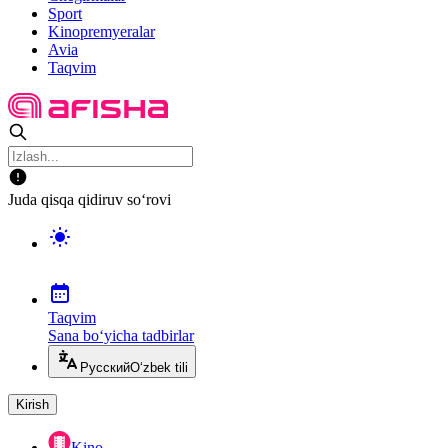
Sport
Kinopremyeralar
Avia
Taqvim
Juda qisqa qidiruv so‘rovi
Taqvim
Sana bo‘yicha tadbirlar
Русский
O‘zbek tili
Kirish
Kino