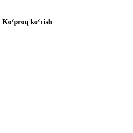
Ko‘proq ko‘rish