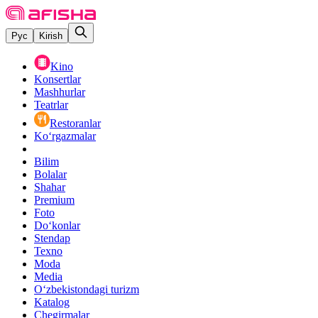
Рус
Kirish
Kino
Konsertlar
Mashhurlar
Teatrlar
Restoranlar
Ko‘rgazmalar
Bilim
Bolalar
Shahar
Premium
Foto
Do‘konlar
Stendap
Texno
Moda
Media
O‘zbekistondagi turizm
Katalog
Chegirmalar