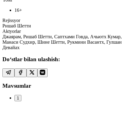
16+
Rejissyor
Ришаб Шетти
Aktyorlar
Джаярам, Ришаб Шетти, Саптхами Говда, Ачьютх Кумар,
Манаси Судхир, Шине Шетти, Рукмини Васантх, Гулшан
Девайах
Do‘stlar bilan ulashish:
Mavsumlar
1