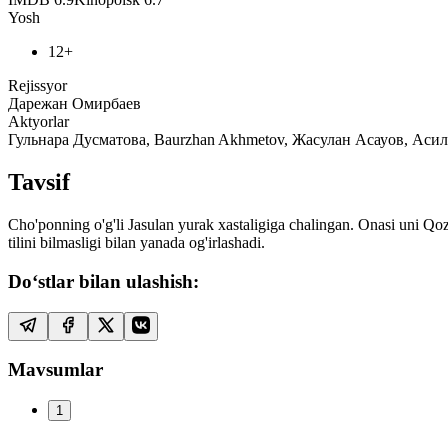
Yosh
12+
Rejissyor
Дарежан Омирбаев
Aktyorlar
Гульнара Дусматова, Baurzhan Akhmetov, Жасулан Асауов, Асиль 
Tavsif
Cho'ponning o'g'li Jasulan yurak xastaligiga chalingan. Onasi uni Qozo
tilini bilmasligi bilan yanada og'irlashadi.
Do‘stlar bilan ulashish:
Mavsumlar
1