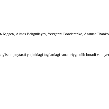
Бадаев, Almas Bekgullayev, Yevgenni Bondarenko, Asamat Chankov,
g'iston poytaxti yaqinidagi tog'lardagi sanatoriyga olib boradi va u ye