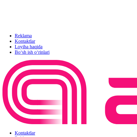
Reklama
Kontaktlar
Loyiha haqida
Bo‘sh ish o‘rinlari
Kontaktlar