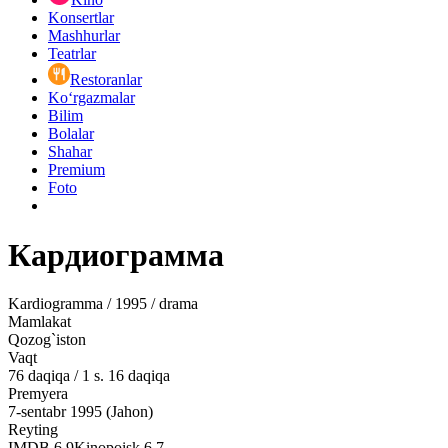
Konsertlar
Mashhurlar
Teatrlar
Restoranlar
Ko‘rgazmalar
Bilim
Bolalar
Shahar
Premium
Foto
Кардиограмма
Kardiogramma / 1995 / drama
Mamlakat
Qozog`iston
Vaqt
76
daqiqa
/
1 s. 16 daqiqa
Premyera
7-sentabr 1995 (Jahon)
Reyting
IMDB
6.9
Kinopoisk
6.7