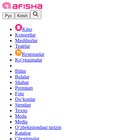
Рус
Kirish
Kino
Konsertlar
Mashhurlar
Teatrlar
Restoranlar
Ko‘rgazmalar
Bilim
Bolalar
Shahar
Premium
Foto
Do‘konlar
Stendap
Texno
Moda
Media
O‘zbekistondagi turizm
Katalog
Chegirmalar