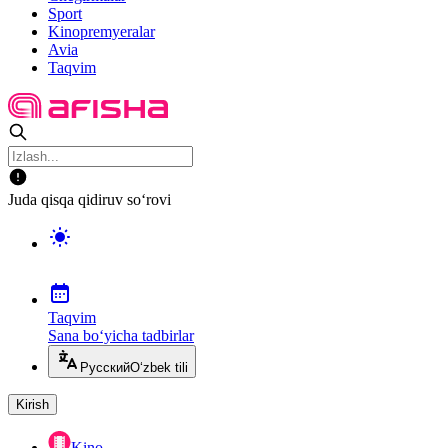
Sport
Kinopremyeralar
Avia
Taqvim
Juda qisqa qidiruv so‘rovi
Taqvim
Sana bo‘yicha tadbirlar
Русский
O‘zbek tili
Kirish
Kino