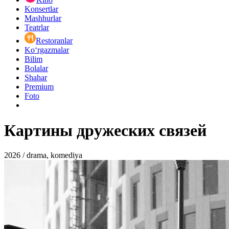
Konsertlar
Mashhurlar
Teatrlar
Restoranlar
Ko‘rgazmalar
Bilim
Bolalar
Shahar
Premium
Foto
Картины дружеских связей
2026 / drama, komediya