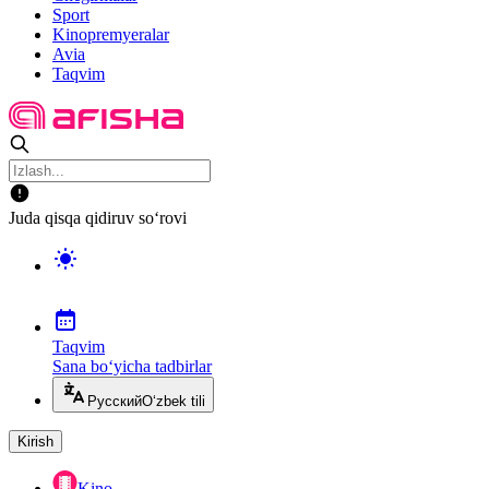
Sport
Kinopremyeralar
Avia
Taqvim
Juda qisqa qidiruv so‘rovi
Taqvim
Sana bo‘yicha tadbirlar
Русский
O‘zbek tili
Kirish
Kino