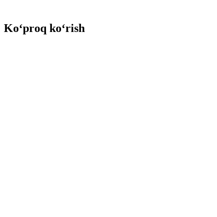
Ko‘proq ko‘rish