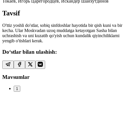
Токаев, Игорь Царегородцев, Искандер Шайхутдинов
Tavsif
O'ttiz yoshli do'stlar, sobiq sinfdoshlar hayotida bir qish kuni va bir
kecha. Ular Moskvadan uzoq muddatga ketayotgan Sasha bilan
uchrashish va uni kuzatib qo'yish uchun kundalik qiyinchiliklarni
yengib o'tishlari kerak.
Do‘stlar bilan ulashish:
Mavsumlar
1