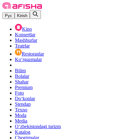
Рус
Kirish
Kino
Konsertlar
Mashhurlar
Teatrlar
Restoranlar
Ko‘rgazmalar
Bilim
Bolalar
Shahar
Premium
Foto
Do‘konlar
Stendap
Texno
Moda
Media
O‘zbekistondagi turizm
Katalog
Chegirmalar