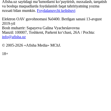
Afisha.uz saytidagi ma‘lumotlarni ko‘paytirish, nusxalash, tarqatish
va boshqa maqsadlarda foydalanish faqat tahririyatning yozma
ruxsati bilan mumkin.
Foydalanuvchi kelishuvi
Elektron OAV guvohnomasi №0400. Berilgan sanasi 13-avgust
2019-yil
Bosh muharrir: Sapayeva Galina Vyacheslavovna
Manzil: 100007, Toshkent, Parkent ko‘chasi, 26А / Pochta:
info@afisha.uz
© 2005-2026 «Afisha Media» MChJ.
18+