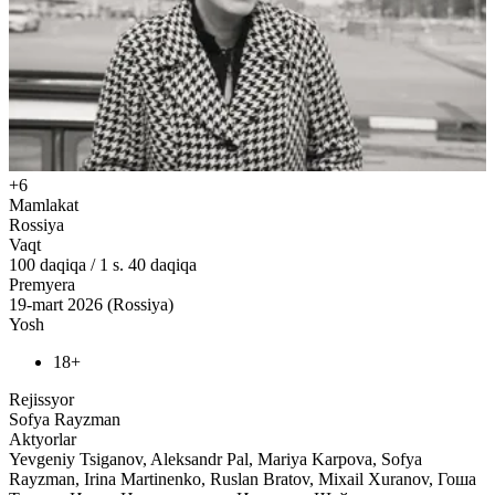
+6
Mamlakat
Rossiya
Vaqt
100
daqiqa
/
1 s. 40 daqiqa
Premyera
19-mart 2026 (Rossiya)
Yosh
18+
Rejissyor
Sofya Rayzman
Aktyorlar
Yevgeniy Tsiganov, Aleksandr Pal, Mariya Karpova, Sofya
Rayzman, Irina Martinenko, Ruslan Bratov, Mixail Xuranov, Гоша