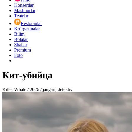
Konsertlar
Mashhurlar
Teatrlar
Restoranlar
Ko‘rgazmalar
Bilim
Bolalar
Shahar
Premium
Foto
Кит-убийца
Killer Whale / 2026 / jangari, detektiv