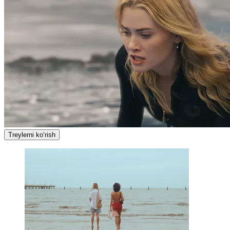
Treylerni ko‘rish