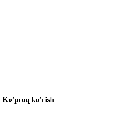
Ko‘proq ko‘rish