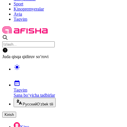
Sport
Kinopremyeralar
Avia
Taqvim
Juda qisqa qidiruv so‘rovi
Taqvim
Sana bo‘yicha tadbirlar
Русский
O‘zbek tili
Kirish
Kino