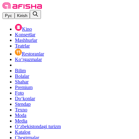
Рус
Kirish
Kino
Konsertlar
Mashhurlar
Teatrlar
Restoranlar
Ko‘rgazmalar
Bilim
Bolalar
Shahar
Premium
Foto
Do‘konlar
Stendap
Texno
Moda
Media
O‘zbekistondagi turizm
Katalog
Chegirmalar