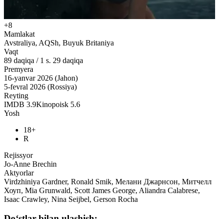
+8
Mamlakat
Avstraliya, AQSh, Buyuk Britaniya
Vaqt
89
daqiqa
/
1 s. 29 daqiqa
Premyera
16-yanvar 2026 (Jahon)
5-fevral 2026 (Rossiya)
Reyting
IMDB
3.9
Kinopoisk
5.6
Yosh
18+
R
Rejissyor
Jo-Anne Brechin
Aktyorlar
Virdzhiniya Gardner, Ronald Smik, Мелани Джарнсон, Митчелл
Хоуп, Mia Grunwald, Scott James George, Aliandra Calabrese,
Isaac Crawley, Nina Seijbel, Gerson Rocha
Do‘stlar bilan ulashish: