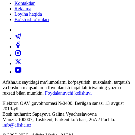
Kontaktlar
Reklama
Loyiha haqida
Bo‘sh ish o‘rinlari
Afisha.uz saytidagi ma‘lumotlarni ko‘paytirish, nusxalash, tarqatish
va boshqa maqsadlarda foydalanish faqat tahririyatning yozma
ruxsati bilan mumkin.
Foydalanuvchi kelishuvi
Elektron OAV guvohnomasi №0400. Berilgan sanasi 13-avgust
2019-yil
Bosh muharrir: Sapayeva Galina Vyacheslavovna
Manzil: 100007, Toshkent, Parkent ko‘chasi, 26А / Pochta:
info@afisha.uz