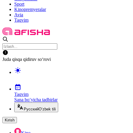
Sport
Kinopremyeralar
Avia
Taqvim
Juda qisqa qidiruv so‘rovi
Taqvim
Sana bo‘yicha tadbirlar
Русский
O‘zbek tili
Kirish
Kino