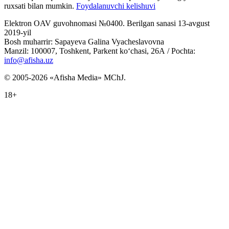
ruxsati bilan mumkin.
Foydalanuvchi kelishuvi
Elektron OAV guvohnomasi №0400. Berilgan sanasi 13-avgust
2019-yil
Bosh muharrir: Sapayeva Galina Vyacheslavovna
Manzil: 100007, Toshkent, Parkent ko‘chasi, 26А / Pochta:
info@afisha.uz
© 2005-2026 «Afisha Media» MChJ.
18+