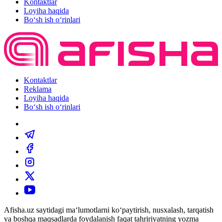
Kontaktlar
Loyiha haqida
Bo‘sh ish o‘rinlari
Kontaktlar
Reklama
Loyiha haqida
Bo‘sh ish o‘rinlari
Afisha.uz saytidagi ma‘lumotlarni ko‘paytirish, nusxalash, tarqatish
va boshqa maqsadlarda foydalanish faqat tahririyatning yozma