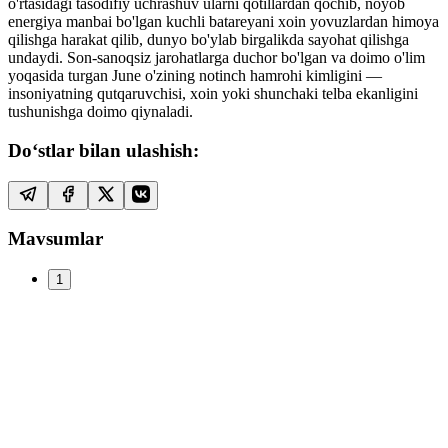
o'rtasidagi tasodifiy uchrashuv ularni qotillardan qochib, noyob
energiya manbai bo'lgan kuchli batareyani xoin yovuzlardan himoya
qilishga harakat qilib, dunyo bo'ylab birgalikda sayohat qilishga
undaydi. Son-sanoqsiz jarohatlarga duchor bo'lgan va doimo o'lim
yoqasida turgan June o'zining notinch hamrohi kimligini —
insoniyatning qutqaruvchisi, xoin yoki shunchaki telba ekanligini
tushunishga doimo qiynaladi.
Do‘stlar bilan ulashish:
Mavsumlar
1