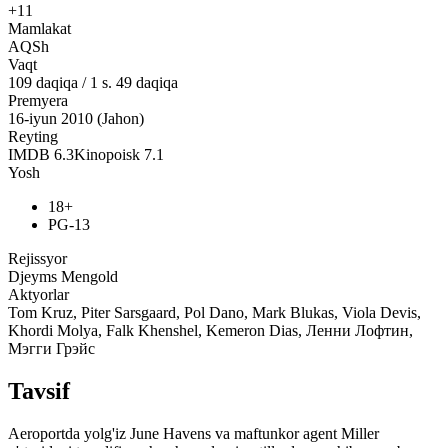
+11
Mamlakat
AQSh
Vaqt
109
daqiqa
/
1 s. 49 daqiqa
Premyera
16-iyun 2010 (Jahon)
Reyting
IMDB
6.3
Kinopoisk
7.1
Yosh
18+
PG-13
Rejissyor
Djeyms Mengold
Aktyorlar
Tom Kruz, Piter Sarsgaard, Pol Dano, Mark Blukas, Viola Devis,
Khordi Molya, Falk Khenshel, Kemeron Dias, Ленни Лофтин,
Мэгги Грэйс
Tavsif
Aeroportda yolg'iz June Havens va maftunkor agent Miller