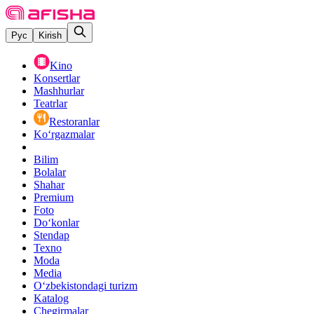
Рус
Kirish
Kino
Konsertlar
Mashhurlar
Teatrlar
Restoranlar
Ko‘rgazmalar
Bilim
Bolalar
Shahar
Premium
Foto
Do‘konlar
Stendap
Texno
Moda
Media
O‘zbekistondagi turizm
Katalog
Chegirmalar