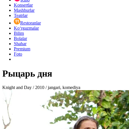
Konsertlar
Mashhurlar
Teatrlar
Restoranlar
Ko‘rgazmalar
Bilim
Bolalar
Shahar
Premium
Foto
Рыцарь дня
Knight and Day / 2010 / jangari, komediya