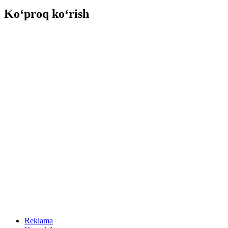
Ko‘proq ko‘rish
Reklama