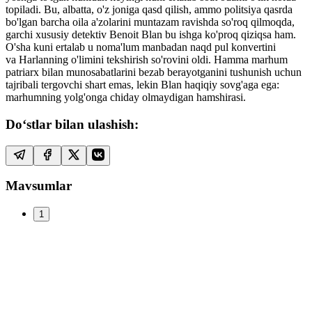
topiladi. Bu, albatta, o'z joniga qasd qilish, ammo politsiya qasrda
bo'lgan barcha oila a'zolarini muntazam ravishda so'roq qilmoqda,
garchi xususiy detektiv Benoit Blan bu ishga ko'proq qiziqsa ham.
O'sha kuni ertalab u noma'lum manbadan naqd pul konvertini
va Harlanning o'limini tekshirish so'rovini oldi. Hamma marhum
patriarx bilan munosabatlarini bezab berayotganini tushunish uchun
tajribali tergovchi shart emas, lekin Blan haqiqiy sovg'aga ega:
marhumning yolg'onga chiday olmaydigan hamshirasi.
Do‘stlar bilan ulashish:
Mavsumlar
1