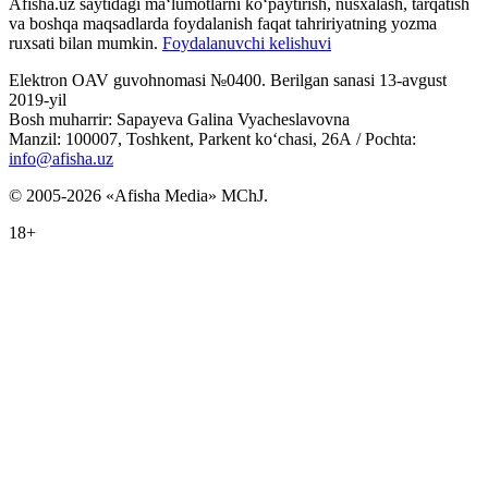
Afisha.uz saytidagi ma‘lumotlarni ko‘paytirish, nusxalash, tarqatish
va boshqa maqsadlarda foydalanish faqat tahririyatning yozma
ruxsati bilan mumkin.
Foydalanuvchi kelishuvi
Elektron OAV guvohnomasi №0400. Berilgan sanasi 13-avgust
2019-yil
Bosh muharrir: Sapayeva Galina Vyacheslavovna
Manzil: 100007, Toshkent, Parkent ko‘chasi, 26А / Pochta:
info@afisha.uz
© 2005-2026 «Afisha Media» MChJ.
18+