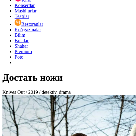
Konsertlar
Mashhurlar
Teatrlar
Restoranlar
Ko‘rgazmalar
Bilim
Bolalar
Shahar
Premium
Foto
Достать ножи
Knives Out / 2019 / detektiv, drama