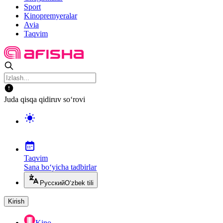
Sport
Kinopremyeralar
Avia
Taqvim
Juda qisqa qidiruv so‘rovi
Taqvim
Sana bo‘yicha tadbirlar
Русский
O‘zbek tili
Kirish
Kino