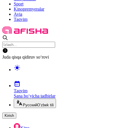
Sport
Kinopremyeralar
Avia
Taqvim
Juda qisqa qidiruv so‘rovi
Taqvim
Sana bo‘yicha tadbirlar
Русский
O‘zbek tili
Kirish
Kino