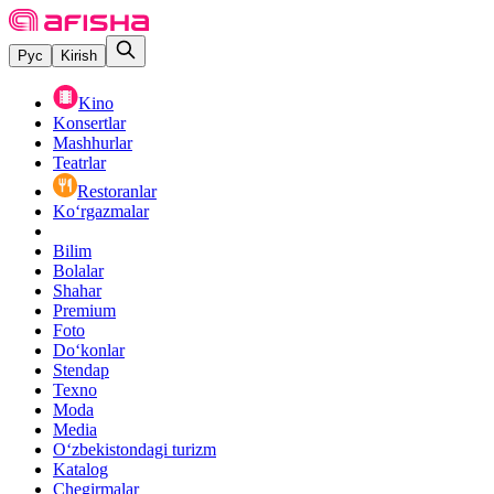
Рус
Kirish
Kino
Konsertlar
Mashhurlar
Teatrlar
Restoranlar
Ko‘rgazmalar
Bilim
Bolalar
Shahar
Premium
Foto
Do‘konlar
Stendap
Texno
Moda
Media
O‘zbekistondagi turizm
Katalog
Chegirmalar